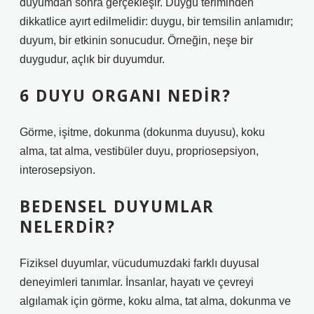
duyumdan sonra gerçekleşir. Duygu teriminden
dikkatlice ayırt edilmelidir: duygu, bir temsilin anlamıdır;
duyum, bir etkinin sonucudur. Örneğin, neşe bir
duygudur, açlık bir duyumdur.
6 DUYU ORGANI NEDIR?
Görme, işitme, dokunma (dokunma duyusu), koku
alma, tat alma, vestibüler duyu, propriosepsiyon,
interosepsiyon.
BEDENSEL DUYUMLAR
NELERDIR?
Fiziksel duyumlar, vücudumuzdaki farklı duyusal
deneyimleri tanımlar. İnsanlar, hayatı ve çevreyi
algılamak için görme, koku alma, tat alma, dokunma ve