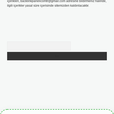
içerikleri,
backlinkpanelicomtr@gmail.com
adresine bildirmeniz halinde,
ilgili içerikler yasal süre içerisinde sitemizden kaldırılacaktır.
Arama
giris.org