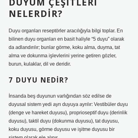
DUYUM ÇEŞITLERI
NELERDIR?
Duyu organları reseptörler aracılığıyla bilgi toplar. En
bilinen duyu organları en basit haliyle “5 duyu” olarak
da adlandırılır; bunlar görme, koku alma, duyma, tat
alma ve dokunma işlevlerini yerine getiren gözler,
burun, kulaklar, dil ve deridir.
7 DUYU NEDIR?
İnsanda beş duyunun varlığından söz edilse de
duyusal sistem yedi ayrı duyuya ayrılır: Vestibüler duyu
(denge ve hareket duyusu), proprioseptif duyu (derinlik
duyusu), taktil duyu (dokunma duyusu), tat duyusu,
koku duyusu, görme duyusu ve işitme duyusu bir
sistem olarak ele alınır.