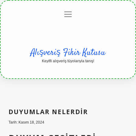
menüyü
Anasayfa
Gizlilik
Yasal
Hakkımızda
aç
Politikası
Uyarı
Alışveriş Fikir Kutusu
Keyifli alışveriş tüyolarıyla tanış!
DUYUMLAR NELERDIR
Tarih: Kasım 18, 2024