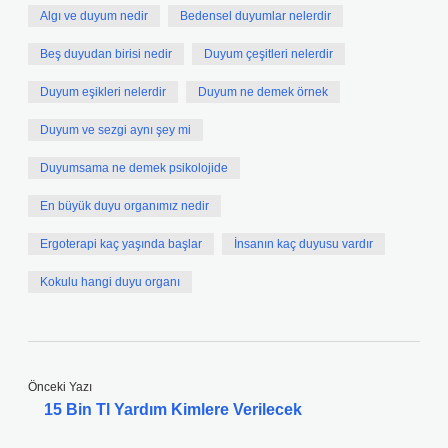
Algı ve duyum nedir
Bedensel duyumlar nelerdir
Beş duyudan birisi nedir
Duyum çeşitleri nelerdir
Duyum eşikleri nelerdir
Duyum ne demek örnek
Duyum ve sezgi aynı şey mi
Duyumsama ne demek psikolojide
En büyük duyu organımız nedir
Ergoterapi kaç yaşında başlar
İnsanın kaç duyusu vardır
Kokulu hangi duyu organı
Önceki Yazı
15 Bin Tl Yardım Kimlere Verilecek