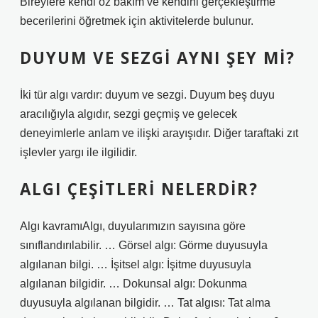
Bireylere kendi öz bakım ve kendini gerçekleştirme
becerilerini öğretmek için aktivitelerde bulunur.
DUYUM VE SEZGI AYNI ŞEY MI?
İki tür algı vardır: duyum ve sezgi. Duyum ​​beş duyu
aracılığıyla algıdır, sezgi geçmiş ve gelecek
deneyimlerle anlam ve ilişki arayışıdır. Diğer taraftaki zıt
işlevler yargı ile ilgilidir.
ALGI ÇEŞITLERI NELERDIR?
Algı kavramıAlgı, duyularımızın sayısına göre
sınıflandırılabilir. … Görsel algı: Görme duyusuyla
algılanan bilgi. … İşitsel algı: İşitme duyusuyla
algılanan bilgidir. … Dokunsal algı: Dokunma
duyusuyla algılanan bilgidir. … Tat algısı: Tat alma