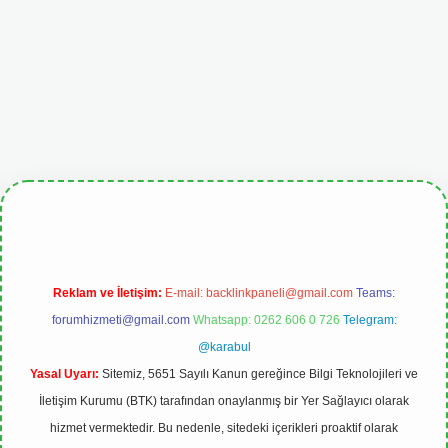
ipbetgiris.org
Reklam ve İletişim:
E-mail:
backlinkpaneli@gmail.com
Teams:
forumhizmeti@gmail.com
Whatsapp: 0262 606 0 726
Telegram:
@karabul
Yasal Uyarı:
Sitemiz, 5651 Sayılı Kanun gereğince Bilgi Teknolojileri ve
İletişim Kurumu (BTK) tarafından onaylanmış bir Yer Sağlayıcı olarak
hizmet vermektedir. Bu nedenle, sitedeki içerikleri proaktif olarak