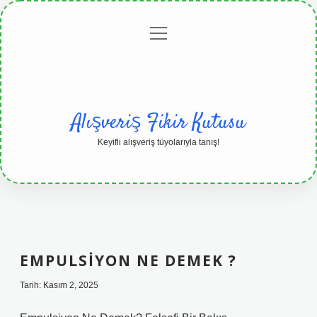
menüyü
Anasayfa
Gizlilik
Yasal
Hakkımızda
aç
Politikası
Uyarı
Alışveriş Fikir Kutusu
Keyifli alışveriş tüyolarıyla tanış!
EMPULSIYON NE DEMEK ?
Tarih: Kasım 2, 2025