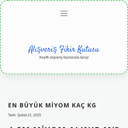
menüyü
Anasayfa
Gizlilik
Yasal
Hakkımızda
aç
Politikası
Uyarı
Alışveriş Fikir Kutusu
Keyifli alışveriş tüyolarıyla tanış!
EN BÜYÜK MIYOM KAÇ KG
Tarih: Şubat 22, 2025