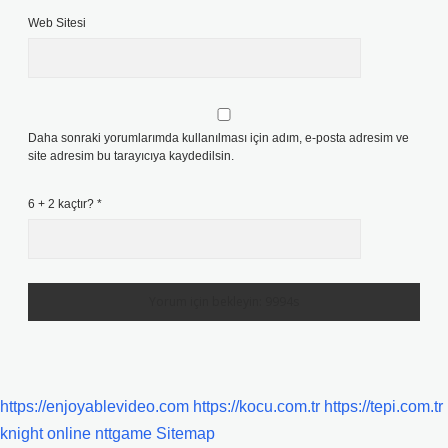
Web Sitesi
Daha sonraki yorumlarımda kullanılması için adım, e-posta adresim ve
site adresim bu tarayıcıya kaydedilsin.
6 + 2 kaçtır?
*
https://enjoyablevideo.com
https://kocu.com.tr
https://tepi.com.tr
knight online
nttgame
Sitemap