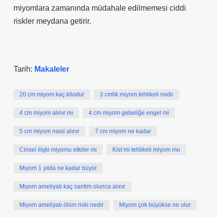
miyomlara zamanında müdahale edilmemesi ciddi
riskler meydana getirir.
Tarih:
Makaleler
20 cm miyom kaç kilodur
3 cmlik miyom tehlikeli midir
4 cm miyom alınır mı
4 cm miyom gebeliğe engel mi
5 cm miyom nasıl alınır
7 cm miyom ne kadar
Cinsel ilişki miyomu etkiler mi
Kist mi tehlikeli miyom mu
Miyom 1 yılda ne kadar büyür
Miyom ameliyatı kaç santim olunca alınır
Miyom ameliyatı ölüm riski nedir
Miyom çok büyükse ne olur