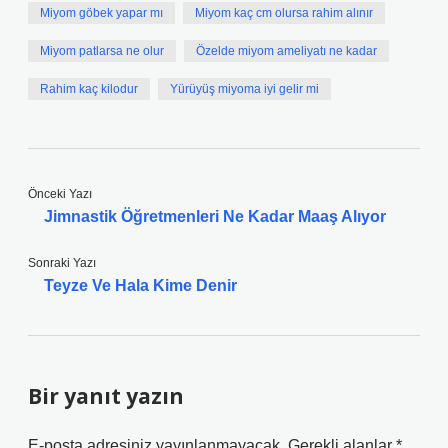
Miyom göbek yapar mı
Miyom kaç cm olursa rahim alınır
Miyom patlarsa ne olur
Özelde miyom ameliyatı ne kadar
Rahim kaç kilodur
Yürüyüş miyoma iyi gelir mi
Önceki Yazı
Jimnastik Öğretmenleri Ne Kadar Maaş Alıyor
Sonraki Yazı
Teyze Ve Hala Kime Denir
Bir yanıt yazın
E-posta adresiniz yayınlanmayacak.
Gerekli alanlar
*