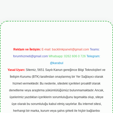
pbetgiris.org
Reklam ve İletişim:
E-mail:
backlinkpaneli@gmail.com
Teams:
forumhizmeti@gmail.com
Whatsapp: 0262 606 0 726
Telegram:
@karabul
Yasal Uyarı:
Sitemiz, 5651 Sayılı Kanun gereğince Bilgi Teknolojileri ve
İletişim Kurumu (BTK) tarafından onaylanmış bir Yer Sağlayıcı olarak
hizmet vermektedir. Bu nedenle, sitedeki içerikleri proaktif olarak
denetleme veya araştırma yükümlülüğümüz bulunmamaktadır. Ancak,
üyelerimiz yazdıkları içeriklerin sorumluluğunu taşımakta olup, siteye
üye olarak bu sorumluluğu kabul etmiş sayılırlar. Bu internet sitesi,
herhangi bir marka, kurum veya şahıs şirketi ile hiçbir bağlantısı