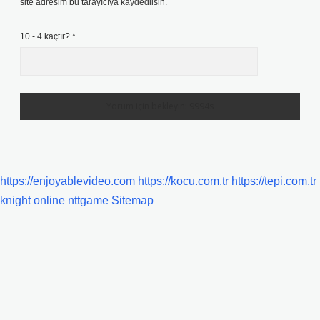
site adresim bu tarayıcıya kaydedilsin.
10 - 4 kaçtır?
*
https://enjoyablevideo.com
https://kocu.com.tr
https://tepi.com.tr
knight online
nttgame
Sitemap