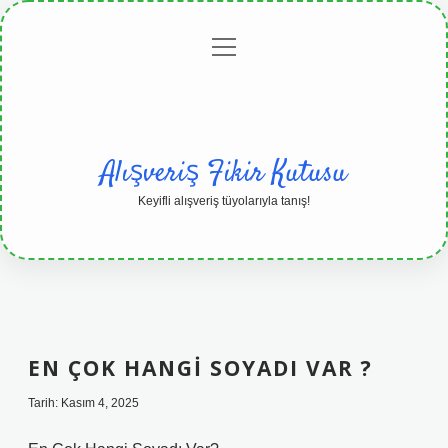
menüyü
Anasayfa
Gizlilik
Yasal
Hakkımızda
aç
Politikası
Uyarı
Alışveriş Fikir Kutusu
Keyifli alışveriş tüyolarıyla tanış!
EN ÇOK HANGI SOYADI VAR ?
Tarih: Kasım 4, 2025