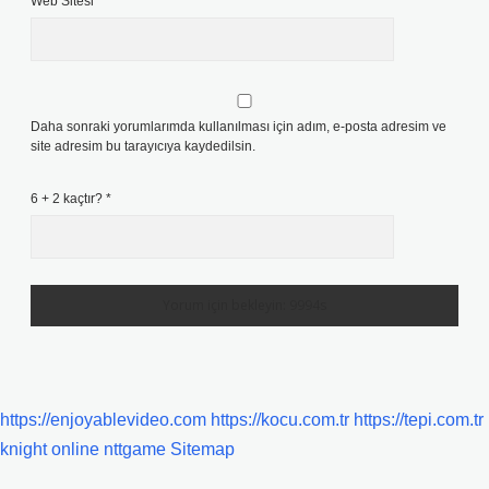
Web Sitesi
Daha sonraki yorumlarımda kullanılması için adım, e-posta adresim ve
site adresim bu tarayıcıya kaydedilsin.
6 + 2 kaçtır?
*
https://enjoyablevideo.com
https://kocu.com.tr
https://tepi.com.tr
knight online
nttgame
Sitemap