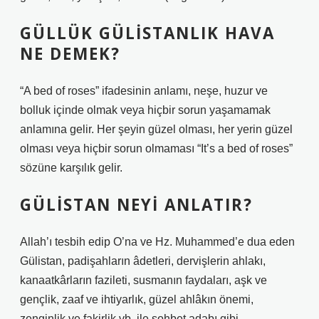
GÜLLÜK GÜLISTANLIK HAVA
NE DEMEK?
“A bed of roses” ifadesinin anlamı, neşe, huzur ve
bolluk içinde olmak veya hiçbir sorun yaşamamak
anlamına gelir. Her şeyin güzel olması, her yerin güzel
olması veya hiçbir sorun olmaması “It’s a bed of roses”
sözüne karşılık gelir.
GÜLISTAN NEYI ANLATIR?
Allah’ı tesbih edip O’na ve Hz. Muhammed’e dua eden
Gülistan, padişahların âdetleri, dervişlerin ahlakı,
kanaatkârların fazileti, susmanın faydaları, aşk ve
gençlik, zaaf ve ihtiyarlık, güzel ahlâkın önemi,
zenginlik ve fakirlik vb. ile sohbet adabı gibi