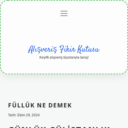
menüyü
Anasayfa
Gizlilik
Yasal
Hakkımızda
aç
Politikası
Uyarı
Alışveriş Fikir Kutusu
Keyifli alışveriş tüyolarıyla tanış!
FÜLLÜK NE DEMEK
Tarih: Ekim 29, 2024