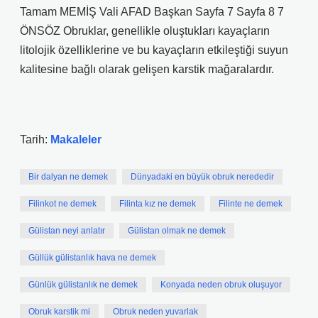
Tamam MEMİŞ Vali AFAD Başkan Sayfa 7 Sayfa 8 7
ÖNSÖZ Obruklar, genellikle oluştukları kayaçların
litolojik özelliklerine ve bu kayaçların etkileştiği suyun
kalitesine bağlı olarak gelişen karstik mağaralardır.
Tarih:
Makaleler
Bir dalyan ne demek
Dünyadaki en büyük obruk nerededir
Filinkot ne demek
Filinta kız ne demek
Filinte ne demek
Gülistan neyi anlatır
Gülistan olmak ne demek
Güllük gülistanlık hava ne demek
Günlük gülistanlık ne demek
Konyada neden obruk oluşuyor
Obruk karstik mi
Obruk neden yuvarlak