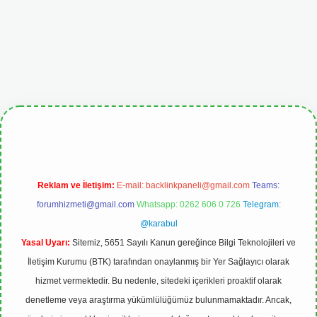
etgiris.org
Reklam ve İletişim:
E-mail:
backlinkpaneli@gmail.com
Teams:
forumhizmeti@gmail.com
Whatsapp: 0262 606 0 726
Telegram:
@karabul
Yasal Uyarı:
Sitemiz, 5651 Sayılı Kanun gereğince Bilgi Teknolojileri ve
İletişim Kurumu (BTK) tarafından onaylanmış bir Yer Sağlayıcı olarak
hizmet vermektedir. Bu nedenle, sitedeki içerikleri proaktif olarak
denetleme veya araştırma yükümlülüğümüz bulunmamaktadır. Ancak,