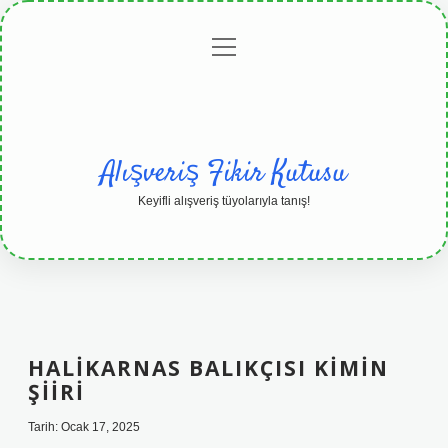
menüyü
Anasayfa
Gizlilik
Yasal
Hakkımızda
aç
Politikası
Uyarı
Alışveriş Fikir Kutusu
Keyifli alışveriş tüyolarıyla tanış!
HALIKARNAS BALIKÇISI KIMIN
ŞIIRI
Tarih: Ocak 17, 2025