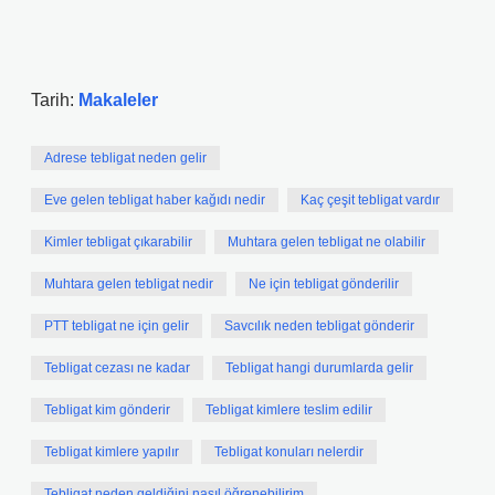
Tarih:
Makaleler
Adrese tebligat neden gelir
Eve gelen tebligat haber kağıdı nedir
Kaç çeşit tebligat vardır
Kimler tebligat çıkarabilir
Muhtara gelen tebligat ne olabilir
Muhtara gelen tebligat nedir
Ne için tebligat gönderilir
PTT tebligat ne için gelir
Savcılık neden tebligat gönderir
Tebligat cezası ne kadar
Tebligat hangi durumlarda gelir
Tebligat kim gönderir
Tebligat kimlere teslim edilir
Tebligat kimlere yapılır
Tebligat konuları nelerdir
Tebligat neden geldiğini nasıl öğrenebilirim