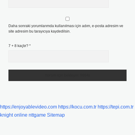
Daha sonraki yorumlarımda kullanılması için adım, e-posta adresim ve
site adresim bu tarayıcıya kaydedilsin.
7 + 8 kaçtır?
*
https://enjoyablevideo.com
https://kocu.com.tr
https://tepi.com.tr
knight online
nttgame
Sitemap