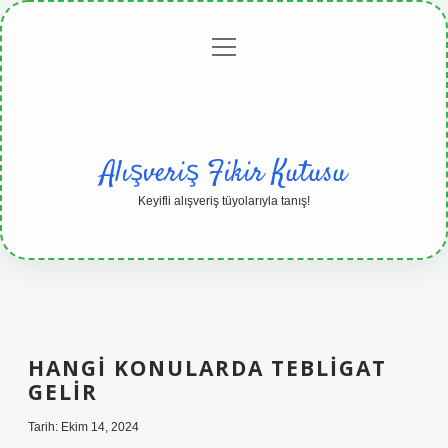
menüyü
Anasayfa
Gizlilik
Yasal
Hakkımızda
aç
Politikası
Uyarı
Alışveriş Fikir Kutusu
Keyifli alışveriş tüyolarıyla tanış!
HANGI KONULARDA TEBLIGAT
GELIR
Tarih: Ekim 14, 2024