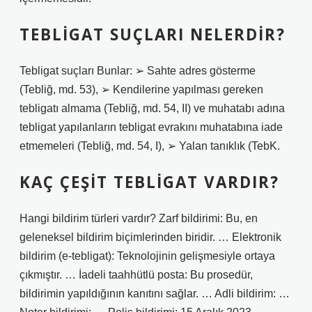
TEBLIGAT SUÇLARI NELERDIR?
Tebligat suçları Bunlar: ➢ Sahte adres gösterme
(Tebliğ, md. 53), ➢ Kendilerine yapılması gereken
tebligatı almama (Tebliğ, md. 54, II) ve muhatabı adına
tebligat yapılanların tebligat evrakını muhatabına iade
etmemeleri (Tebliğ, md. 54, I), ➢ Yalan tanıklık (TebK.
KAÇ ÇEŞIT TEBLIGAT VARDIR?
Hangi bildirim türleri vardır? Zarf bildirimi: Bu, en
geleneksel bildirim biçimlerinden biridir. … Elektronik
bildirim (e-tebligat): Teknolojinin gelişmesiyle ortaya
çıkmıştır. … İadeli taahhütlü posta: Bu prosedür,
bildirimin yapıldığının kanıtını sağlar. … Adli bildirim: …