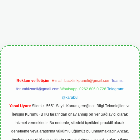
giris.org
Reklam ve İletişim:
E-mail:
backlinkpaneli@gmail.com
Teams:
forumhizmeti@gmail.com
Whatsapp: 0262 606 0 726
Telegram:
@karabul
Yasal Uyarı:
Sitemiz, 5651 Sayılı Kanun gereğince Bilgi Teknolojileri ve
İletişim Kurumu (BTK) tarafından onaylanmış bir Yer Sağlayıcı olarak
hizmet vermektedir. Bu nedenle, sitedeki içerikleri proaktif olarak
denetleme veya araştırma yükümlülüğümüz bulunmamaktadır. Ancak,
üyelerimiz yazdıkları içeriklerin sorumluluğunu taşımakta olup, siteye