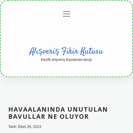
menüyü
Anasayfa
Gizlilik
Yasal
Hakkımızda
aç
Politikası
Uyarı
Alışveriş Fikir Kutusu
Keyifli alışveriş tüyolarıyla tanış!
HAVAALANINDA UNUTULAN
BAVULLAR NE OLUYOR
Tarih: Ekim 26, 2024