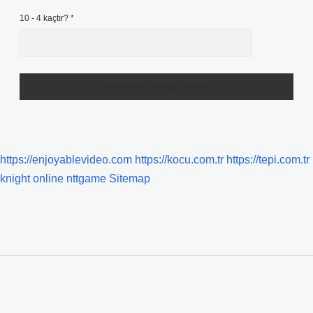
10 - 4 kaçtır?
*
https://enjoyablevideo.com
https://kocu.com.tr
https://tepi.com.tr
knight online
nttgame
Sitemap
SIDEBAR