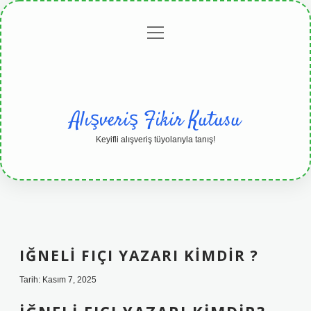
menüyü
Anasayfa
Gizlilik
Yasal
Hakkımızda
aç
Politikası
Uyarı
Alışveriş Fikir Kutusu
Keyifli alışveriş tüyolarıyla tanış!
IĞNELI FIÇI YAZARI KIMDIR ?
Tarih: Kasım 7, 2025