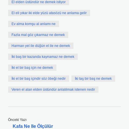
El elden üstündür ne demek istiyor
El eli yıkar iki elde yüzü atasözü ne anlama gelir
Ev alma komşu al anlamı ne
Fazla mal göz çıkarmaz ne demek
Harman yel ile düğün el ile ne demek
İki baş bir kazanda kaynamaz ne demek
İki el bir baş için ne demek
İki el bir baş içindir söz öbeği nedir
İki taş bir baş ne demek
Veren el alan elden üstündür anlatılmak istenen nedir
Önceki Yazı
Kafa Ne Ile Ölçülür