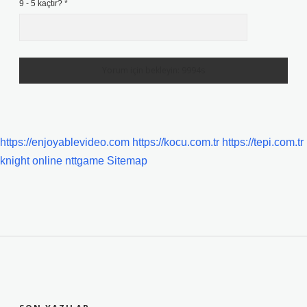
9 - 5 kaçtır?
*
https://enjoyablevideo.com
https://kocu.com.tr
https://tepi.com.tr
knight online
nttgame
Sitemap
SIDEBAR