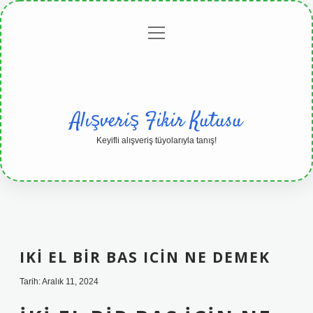
menüyü
Anasayfa
Gizlilik
Yasal
Hakkımızda
aç
Politikası
Uyarı
Alışveriş Fikir Kutusu
Keyifli alışveriş tüyolarıyla tanış!
IKI EL BIR BAS ICIN NE DEMEK
Tarih: Aralık 11, 2024