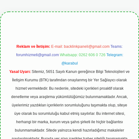
etgiris.org
Reklam ve İletişim:
E-mail:
backlinkpaneli@gmail.com
Teams:
forumhizmeti@gmail.com
Whatsapp: 0262 606 0 726
Telegram:
@karabul
Yasal Uyarı:
Sitemiz, 5651 Sayılı Kanun gereğince Bilgi Teknolojileri ve
İletişim Kurumu (BTK) tarafından onaylanmış bir Yer Sağlayıcı olarak
hizmet vermektedir. Bu nedenle, sitedeki içerikleri proaktif olarak
denetleme veya araştırma yükümlülüğümüz bulunmamaktadır. Ancak,
üyelerimiz yazdıkları içeriklerin sorumluluğunu taşımakta olup, siteye
üye olarak bu sorumluluğu kabul etmiş sayılırlar. Bu internet sitesi,
herhangi bir marka, kurum veya şahıs şirketi ile hiçbir bağlantısı
bulunmamaktadır. Sitede yalnızca kendi hazırladığımız makaleler
paylaşılmaktadır. Burada yer alan içerikler haber niteliği taşımamakta