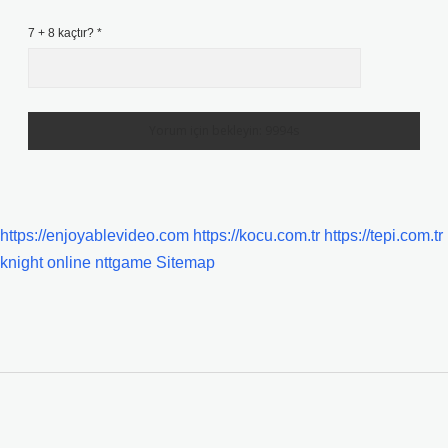
7 + 8 kaçtır?
*
https://enjoyablevideo.com
https://kocu.com.tr
https://tepi.com.tr
knight online
nttgame
Sitemap
SIDEBAR