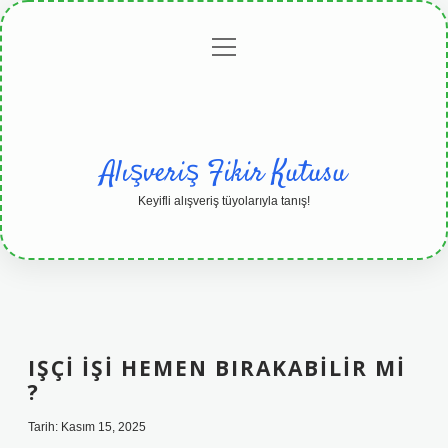
menüyü
Anasayfa
Gizlilik
Yasal
Hakkımızda
aç
Politikası
Uyarı
Alışveriş Fikir Kutusu
Keyifli alışveriş tüyolarıyla tanış!
IŞÇI IŞI HEMEN BIRAKABILIR MI
?
Tarih: Kasım 15, 2025