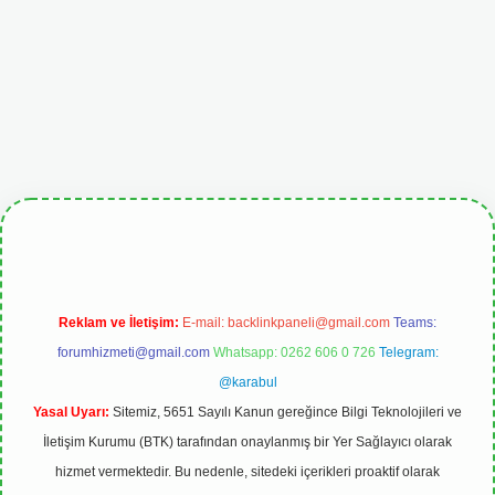
giris.org
Reklam ve İletişim:
E-mail:
backlinkpaneli@gmail.com
Teams:
forumhizmeti@gmail.com
Whatsapp: 0262 606 0 726
Telegram:
@karabul
Yasal Uyarı:
Sitemiz, 5651 Sayılı Kanun gereğince Bilgi Teknolojileri ve
İletişim Kurumu (BTK) tarafından onaylanmış bir Yer Sağlayıcı olarak
hizmet vermektedir. Bu nedenle, sitedeki içerikleri proaktif olarak