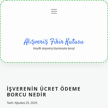
menüyü
Anasayfa
Gizlilik
Yasal
Hakkımızda
aç
Politikası
Uyarı
Alışveriş Fikir Kutusu
Keyifli alışveriş tüyolarıyla tanış!
İŞVERENIN ÜCRET ÖDEME
BORCU NEDIR
Tarih: Ağustos 25, 2025