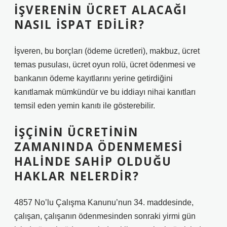
İŞVERENIN ÜCRET ALACAĞI
NASIL ISPAT EDILIR?
İşveren, bu borçları (ödeme ücretleri), makbuz, ücret
temas pusulası, ücret oyun rolü, ücret ödenmesi ve
bankanın ödeme kayıtlarını yerine getirdiğini
kanıtlamak mümkündür ve bu iddiayı nihai kanıtları
temsil eden yemin kanıtı ile gösterebilir.
İŞÇININ ÜCRETININ
ZAMANINDA ÖDENMEMESI
HALINDE SAHIP OLDUĞU
HAKLAR NELERDIR?
4857 No’lu Çalışma Kanunu’nun 34. maddesinde,
çalışan, çalışanın ödenmesinden sonraki yirmi gün