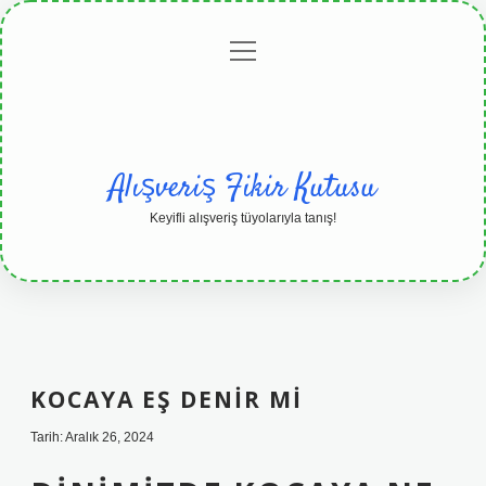
menüyü
Anasayfa
Gizlilik
Yasal
Hakkımızda
aç
Politikası
Uyarı
Alışveriş Fikir Kutusu
Keyifli alışveriş tüyolarıyla tanış!
KOCAYA EŞ DENIR MI
Tarih: Aralık 26, 2024