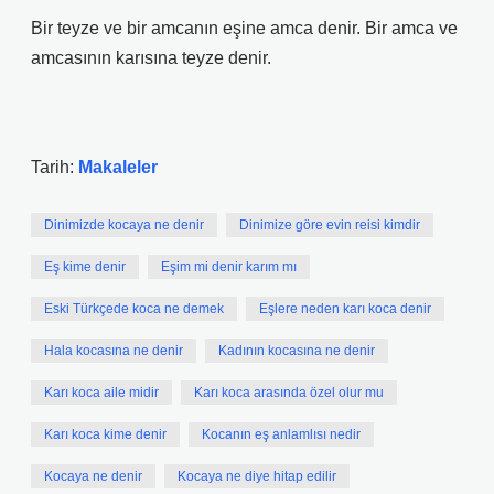
Bir teyze ve bir amcanın eşine amca denir. Bir amca ve
amcasının karısına teyze denir.
Tarih:
Makaleler
Dinimizde kocaya ne denir
Dinimize göre evin reisi kimdir
Eş kime denir
Eşim mi denir karım mı
Eski Türkçede koca ne demek
Eşlere neden karı koca denir
Hala kocasına ne denir
Kadının kocasına ne denir
Karı koca aile midir
Karı koca arasında özel olur mu
Karı koca kime denir
Kocanın eş anlamlısı nedir
Kocaya ne denir
Kocaya ne diye hitap edilir