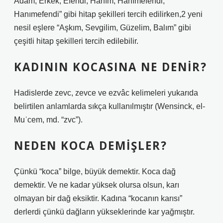
Adam, Erkek, Efendi, Hanım, Hanımefendi,
Hanımefendi” gibi hitap şekilleri tercih edilirken,2 yeni
nesil eşlere “Aşkım, Sevgilim, Güzelim, Balım” gibi
çeşitli hitap şekilleri tercih edilebilir.
KADININ KOCASINA NE DENIR?
Hadislerde zevc, zevce ve ezvâc kelimeleri yukarıda
belirtilen anlamlarda sıkça kullanılmıştır (Wensinck, el-
Muʿcem, md. “zvc”).
NEDEN KOCA DEMIŞLER?
Çünkü “koca” bilge, büyük demektir. Koca dağ
demektir. Ve ne kadar yüksek olursa olsun, karı
olmayan bir dağ eksiktir. Kadına “kocanın karısı”
derlerdi çünkü dağların yükseklerinde kar yağmıştır.