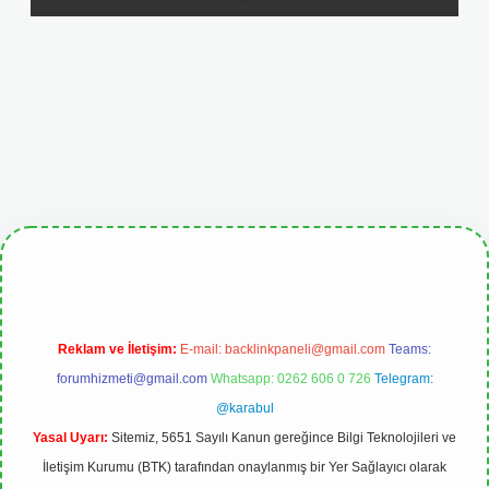
etgiris.org
Reklam ve İletişim:
E-mail:
backlinkpaneli@gmail.com
Teams:
forumhizmeti@gmail.com
Whatsapp: 0262 606 0 726
Telegram:
@karabul
Yasal Uyarı:
Sitemiz, 5651 Sayılı Kanun gereğince Bilgi Teknolojileri ve
İletişim Kurumu (BTK) tarafından onaylanmış bir Yer Sağlayıcı olarak