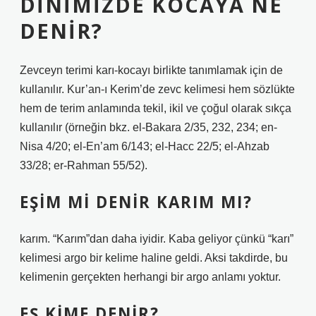
DINIMIZDE KOCAYA NE
DENIR?
Zevceyn terimi karı-kocayı birlikte tanımlamak için de
kullanılır. Kur’an-ı Kerim’de zevc kelimesi hem sözlükte
hem de terim anlamında tekil, ikil ve çoğul olarak sıkça
kullanılır (örneğin bkz. el-Bakara 2/35, 232, 234; en-
Nisa 4/20; el-En’am 6/143; el-Hacc 22/5; el-Ahzab
33/28; er-Rahman 55/52).
EŞIM MI DENIR KARIM MI?
karım. “Karım”dan daha iyidir. Kaba geliyor çünkü “karı”
kelimesi argo bir kelime haline geldi. Aksi takdirde, bu
kelimenin gerçekten herhangi bir argo anlamı yoktur.
EŞ KIME DENIR?