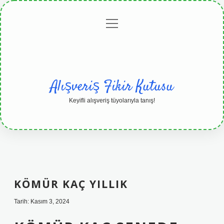
menüyü
Anasayfa
Gizlilik
Yasal
Hakkımızda
aç
Politikası
Uyarı
Alışveriş Fikir Kutusu
Keyifli alışveriş tüyolarıyla tanış!
KÖMÜR KAÇ YILLIK
Tarih: Kasım 3, 2024