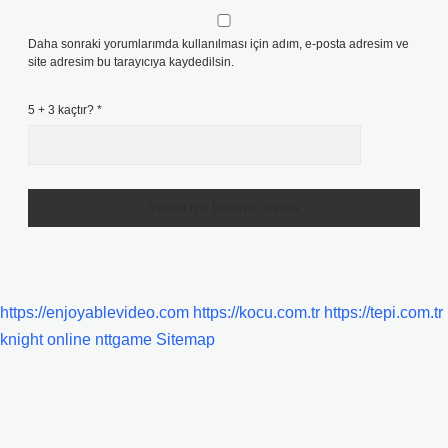
Daha sonraki yorumlarımda kullanılması için adım, e-posta adresim ve
site adresim bu tarayıcıya kaydedilsin.
5 + 3 kaçtır?
*
https://enjoyablevideo.com
https://kocu.com.tr
https://tepi.com.tr
knight online
nttgame
Sitemap