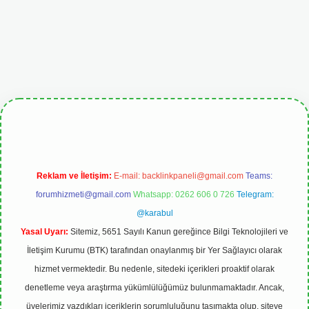
etgiris.org
Reklam ve İletişim:
E-mail:
backlinkpaneli@gmail.com
Teams:
forumhizmeti@gmail.com
Whatsapp: 0262 606 0 726
Telegram:
@karabul
Yasal Uyarı:
Sitemiz, 5651 Sayılı Kanun gereğince Bilgi Teknolojileri ve
İletişim Kurumu (BTK) tarafından onaylanmış bir Yer Sağlayıcı olarak
hizmet vermektedir. Bu nedenle, sitedeki içerikleri proaktif olarak
denetleme veya araştırma yükümlülüğümüz bulunmamaktadır. Ancak,
üyelerimiz yazdıkları içeriklerin sorumluluğunu taşımakta olup, siteye