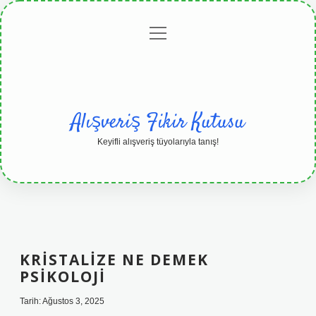
menüyü
Anasayfa
Gizlilik
Yasal
Hakkımızda
aç
Politikası
Uyarı
Alışveriş Fikir Kutusu
Keyifli alışveriş tüyolarıyla tanış!
KRISTALIZE NE DEMEK
PSIKOLOJI
Tarih: Ağustos 3, 2025