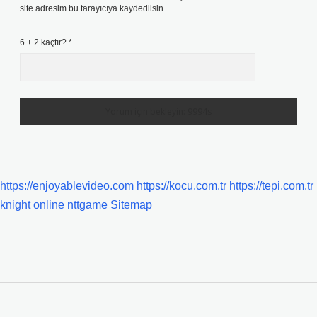
site adresim bu tarayıcıya kaydedilsin.
6 + 2 kaçtır?
*
https://enjoyablevideo.com
https://kocu.com.tr
https://tepi.com.tr
knight online
nttgame
Sitemap