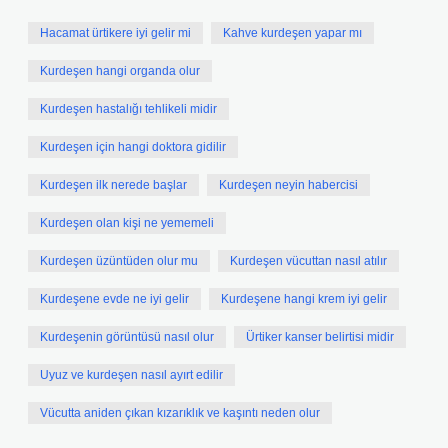
Hacamat ürtikere iyi gelir mi
Kahve kurdeşen yapar mı
Kurdeşen hangi organda olur
Kurdeşen hastalığı tehlikeli midir
Kurdeşen için hangi doktora gidilir
Kurdeşen ilk nerede başlar
Kurdeşen neyin habercisi
Kurdeşen olan kişi ne yememeli
Kurdeşen üzüntüden olur mu
Kurdeşen vücuttan nasıl atılır
Kurdeşene evde ne iyi gelir
Kurdeşene hangi krem iyi gelir
Kurdeşenin görüntüsü nasıl olur
Ürtiker kanser belirtisi midir
Uyuz ve kurdeşen nasıl ayırt edilir
Vücutta aniden çıkan kızarıklık ve kaşıntı neden olur