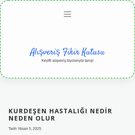
menüyü
Anasayfa
Gizlilik
Yasal
Hakkımızda
aç
Politikası
Uyarı
Alışveriş Fikir Kutusu
Keyifli alışveriş tüyolarıyla tanış!
KURDEŞEN HASTALIĞI NEDIR
NEDEN OLUR
Tarih: Nisan 5, 2025