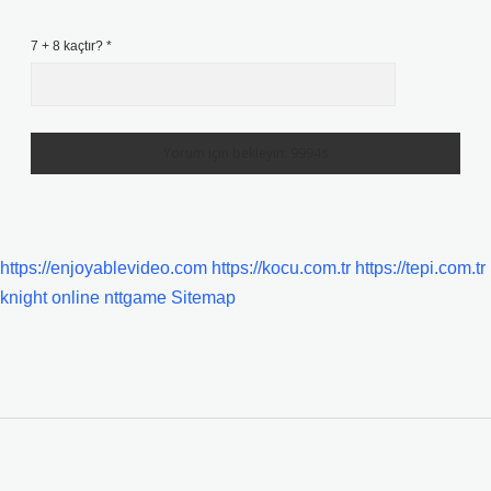
7 + 8 kaçtır?
*
https://enjoyablevideo.com
https://kocu.com.tr
https://tepi.com.tr
knight online
nttgame
Sitemap
SIDEBAR