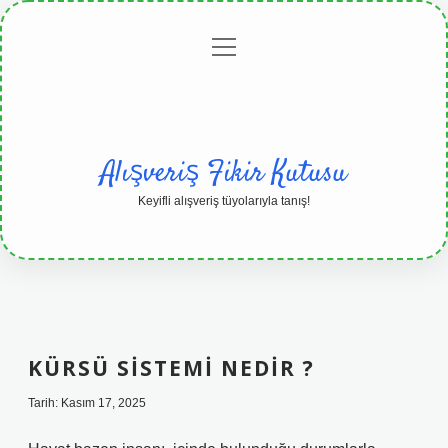
menüyü
Anasayfa
Gizlilik
Yasal
Hakkımızda
aç
Politikası
Uyarı
Alışveriş Fikir Kutusu
Keyifli alışveriş tüyolarıyla tanış!
KÜRSÜ SISTEMI NEDIR ?
Tarih: Kasım 17, 2025