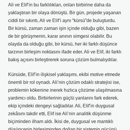
Ali ve Elif’in bu farklılıkları, onları birbirine daha da
yaklaştıran bir olaya dönüştü. Bir gün, projede yaşanan
ciddi bir sıkıntı, Ali ve Elif’i aynı “kürsü”de buluşturdu.
Bir kürsü, zaman zaman işin içinde olduğu gibi, bazen
de bir görüşmenin, karar anının simgesi olabilir. Bu
olayda da olduğu gibi, bir kürsü, her iki farklı düşünce
tarzının birleşim noktasını ifade eder. Ali ve Elif, iki farklı
bakış açısını birleştirerek soruna çözüm bulmalıydılar.
Kürsüde, Elif’in ilişkisel yaklaşımı, ekibi motive etmede
önemli bir rol oynadı. Ali’nin çözüm odaklı stratejisi ise,
problemin kökenine inerek hızlıca çözüme ulaşılmasına
yardımcı oldu. Birbirlerinin güçlü yanlarını fark ederek,
ekip içindeki dengeyi sağladılar. Ali, Elif’in duygusal
zekâsını takdir etti, Elif ise Ali’nin analitik düşünme
biçiminden ilham aldı. İkisi de, duygusal ve mantıklı
düşüncenin birleşiminden doğan bir sistemin gücünü