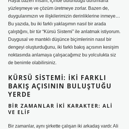
Hayat bazen insanı, içinde bulunduğu durumlarla
yüzleşmeye ve çözüm üretmeye zorlar. Bazen de,
duygularımızın ve ilişkilerimizin derinliklerine inmeye…
Bu yazıda, bu iki farklı yaklaşımın nasıl bir arada
çalıştığını, bir tür “Kürsü Sistemi” ile anlatmak istiyorum.
Duygusal ve mantıklı düşünce biçimlerinin nasıl bir
dengeyi oluşturduğunu, iki farklı bakış açısının kesişim
noktasında anlamaya çalışacağımız bu yolculukta siz
de benimle olabilirsiniz.
KÜRSÜ SISTEMI: İKI FARKLI
BAKIŞ AÇISININ BULUŞTUĞU
YERDE
BIR ZAMANLAR İKI KARAKTER: ALI
VE ELIF
Bir zamanlar, aynı şirkette çalışan iki arkadaş vardı: Ali