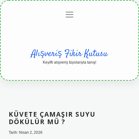
menüyü
Anasayfa
Gizlilik
Yasal
Hakkımızda
aç
Politikası
Uyarı
Alışveriş Fikir Kutusu
Keyifli alışveriş tüyolarıyla tanış!
KÜVETE ÇAMAŞIR SUYU
DÖKÜLÜR MÜ ?
Tarih: Nisan 2, 2026