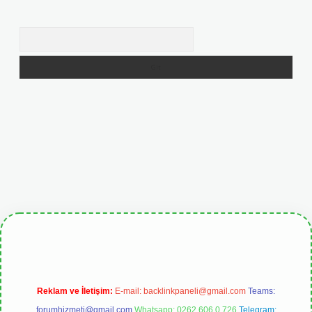
Arama
betgiris.org
Reklam ve İletişim:
E-mail:
backlinkpaneli@gmail.com
Teams:
forumhizmeti@gmail.com
Whatsapp: 0262 606 0 726
Telegram: