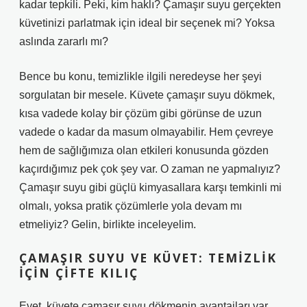
kadar tepkili. Peki, kim haklı? Çamaşır suyu gerçekten
küvetinizi parlatmak için ideal bir seçenek mi? Yoksa
aslında zararlı mı?
Bence bu konu, temizlikle ilgili neredeyse her şeyi
sorgulatan bir mesele. Küvete çamaşır suyu dökmek,
kısa vadede kolay bir çözüm gibi görünse de uzun
vadede o kadar da masum olmayabilir. Hem çevreye
hem de sağlığımıza olan etkileri konusunda gözden
kaçırdığımız pek çok şey var. O zaman ne yapmalıyız?
Çamaşır suyu gibi güçlü kimyasallara karşı temkinli mi
olmalı, yoksa pratik çözümlerle yola devam mı
etmeliyiz? Gelin, birlikte inceleyelim.
ÇAMAŞIR SUYU VE KÜVET: TEMIZLIK
İÇIN ÇIFTE KILIÇ
Evet, küvete çamaşır suyu dökmenin avantajları var,