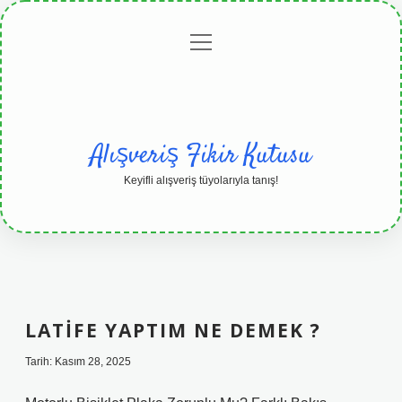
menüyü
Anasayfa
Gizlilik
Yasal
Hakkımızda
aç
Politikası
Uyarı
Alışveriş Fikir Kutusu
Keyifli alışveriş tüyolarıyla tanış!
LATIFE YAPTIM NE DEMEK ?
Tarih: Kasım 28, 2025