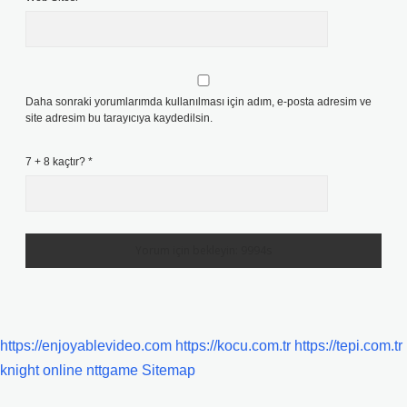
Daha sonraki yorumlarımda kullanılması için adım, e-posta adresim ve
site adresim bu tarayıcıya kaydedilsin.
7 + 8 kaçtır?
*
https://enjoyablevideo.com
https://kocu.com.tr
https://tepi.com.tr
knight online
nttgame
Sitemap