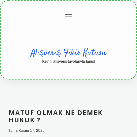
menüyü
Anasayfa
Gizlilik
Yasal
Hakkımızda
aç
Politikası
Uyarı
Alışveriş Fikir Kutusu
Keyifli alışveriş tüyolarıyla tanış!
MATUF OLMAK NE DEMEK
HUKUK ?
Tarih: Kasım 17, 2025