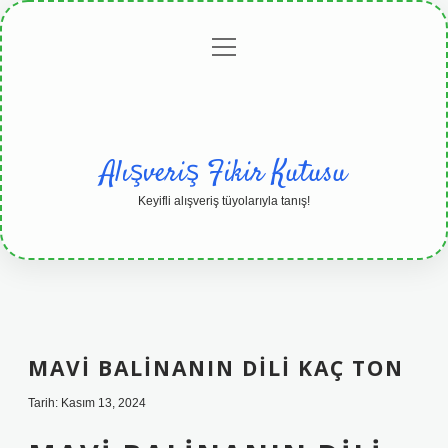
menüyü
Anasayfa
Gizlilik
Yasal
Hakkımızda
aç
Politikası
Uyarı
Alışveriş Fikir Kutusu
Keyifli alışveriş tüyolarıyla tanış!
MAVI BALINANIN DILI KAÇ TON
Tarih: Kasım 13, 2024