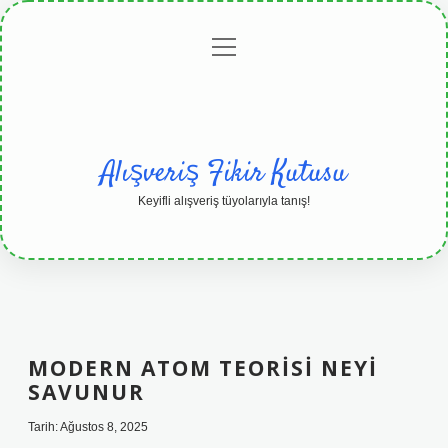
menüyü
Anasayfa
Gizlilik
Yasal
Hakkımızda
aç
Politikası
Uyarı
Alışveriş Fikir Kutusu
Keyifli alışveriş tüyolarıyla tanış!
MODERN ATOM TEORISI NEYI
SAVUNUR
Tarih: Ağustos 8, 2025