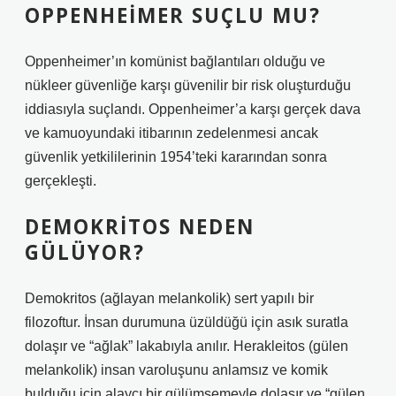
OPPENHEIMER SUÇLU MU?
Oppenheimer’ın komünist bağlantıları olduğu ve
nükleer güvenliğe karşı güvenilir bir risk oluşturduğu
iddiasıyla suçlandı. Oppenheimer’a karşı gerçek dava
ve kamuoyundaki itibarının zedelenmesi ancak
güvenlik yetkililerinin 1954’teki kararından sonra
gerçekleşti.
DEMOKRITOS NEDEN
GÜLÜYOR?
Demokritos (ağlayan melankolik) sert yapılı bir
filozoftur. İnsan durumuna üzüldüğü için asık suratla
dolaşır ve “ağlak” lakabıyla anılır. Herakleitos (gülen
melankolik) insan varoluşunu anlamsız ve komik
bulduğu için alaycı bir gülümsemeyle dolaşır ve “gülen