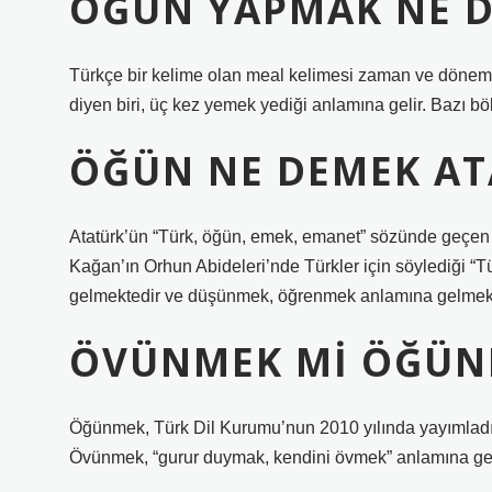
ÖĞÜN YAPMAK NE 
Türkçe bir kelime olan meal kelimesi zaman ve dönem 
diyen biri, üç kez yemek yediği anlamına gelir. Bazı b
ÖĞÜN NE DEMEK AT
Atatürk’ün “Türk, öğün, emek, emanet” sözünde geçen
Kağan’ın Orhun Abideleri’nde Türkler için söylediği “T
gelmektedir ve düşünmek, öğrenmek anlamına gelmekt
ÖVÜNMEK MI ÖĞÜN
Öğünmek, Türk Dil Kurumu’nun 2010 yılında yayımladığı 
Övünmek, “gurur duymak, kendini övmek” anlamına gel