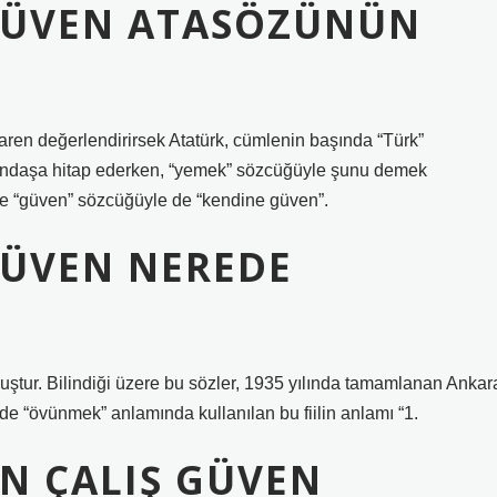
GÜVEN ATASÖZÜNÜN
baren değerlendirirsek Atatürk, cümlenin başında “Türk”
andaşa hitap ederken, “yemek” sözcüğüyle şunu demek
ol ve “güven” sözcüğüyle de “kendine güven”.
GÜVEN NEREDE
uştur. Bilindiği üzere bu sözler, 1935 yılında tamamlanan Ankar
e “övünmek” anlamında kullanılan bu fiilin anlamı “1.
N ÇALIŞ GÜVEN