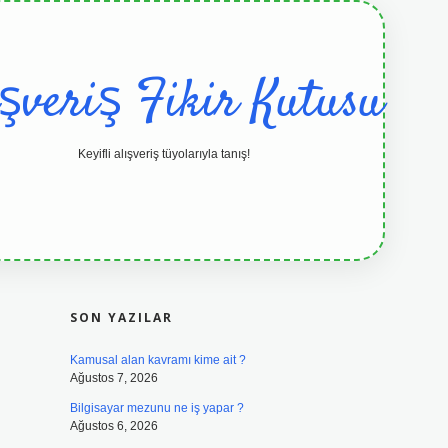
ışveriş Fikir Kutusu
Keyifli alışveriş tüyolarıyla tanış!
SIDEBAR
grandoperabet resmi sitesi
tulipbetgi
SON YAZILAR
Kamusal alan kavramı kime ait ?
Ağustos 7, 2026
Bilgisayar mezunu ne iş yapar ?
Ağustos 6, 2026