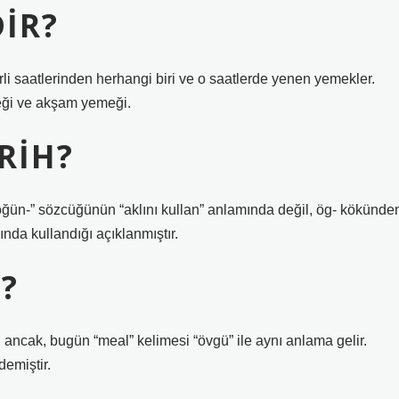
IR?
li saatlerinden herhangi biri ve o saatlerde yenen yemekler.
meği ve akşam yemeği.
RIH?
 “öğün-” sözcüğünün “aklını kullan” anlamında değil, ög- kökünde
nda kullandığı açıklanmıştır.
?
ancak, bugün “meal” kelimesi “övgü” ile aynı anlama gelir.
emiştir.