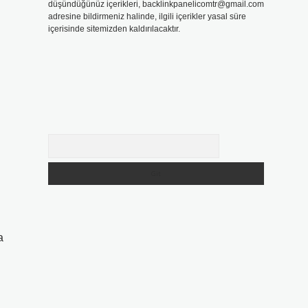
düşündüğünüz içerikleri,
backlinkpanelicomtr@gmail.com
adresine bildirmeniz halinde, ilgili içerikler yasal süre
içerisinde sitemizden kaldırılacaktır.
Arama
a