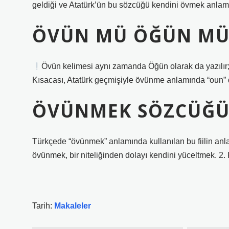
geldiği ve Atatürk’ün bu sözcüğü kendini övmek anlamı
ÖVÜN MÜ ÖĞÜN MÜ
Övün kelimesi aynı zamanda Öğün olarak da yazılır; 
Kısacası, Atatürk geçmişiyle övünme anlamında “oun” d
ÖVÜNMEK SÖZCÜĞÜ
Türkçede “övünmek” anlamında kullanılan bu fiilin anla
övünmek, bir niteliğinden dolayı kendini yüceltmek. 2
Tarih:
Makaleler