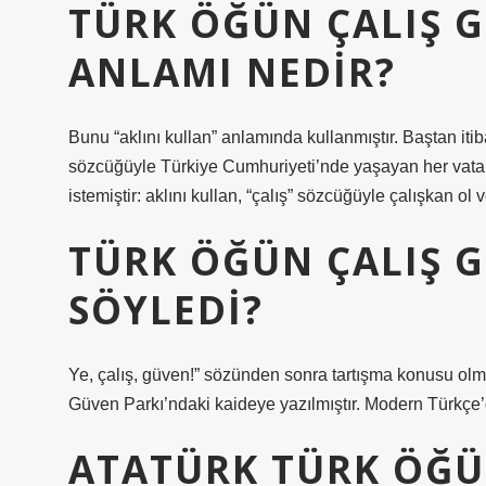
TÜRK ÖĞÜN ÇALIŞ 
ANLAMI NEDIR?
Bunu “aklını kullan” anlamında kullanmıştır. Baştan iti
sözcüğüyle Türkiye Cumhuriyeti’nde yaşayan her vat
istemiştir: aklını kullan, “çalış” sözcüğüyle çalışkan 
TÜRK ÖĞÜN ÇALIŞ 
SÖYLEDI?
Ye, çalış, güven!” sözünden sonra tartışma konusu olm
Güven Parkı’ndaki kaideye yazılmıştır. Modern Türkçe’d
ATATÜRK TÜRK ÖĞÜ