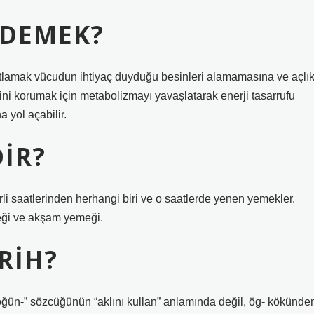
 DEMEK?
atlamak vücudun ihtiyaç duyduğu besinleri alamamasına ve açlı
ni korumak için metabolizmayı yavaşlatarak enerji tasarrufu
a yol açabilir.
IR?
li saatlerinden herhangi biri ve o saatlerde yenen yemekler.
meği ve akşam yemeği.
RIH?
 “öğün-” sözcüğünün “aklını kullan” anlamında değil, ög- kökünde