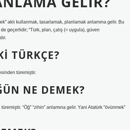
NLAMA GELIR?
ğmek” aklı kullanmak, tasarlamak, planlamak anlamına gelir. Bu
e geçerlidir; “Türk, plan, çalış (= uygula), güven
ır.
KI TÜRKÇE?
esinden türemiştir.
ĞÜN NE DEMEK?
üremiştir. “Öğ” “zihin” anlamına gelir. Yani Atatürk “övünmek”