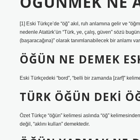
ÖĞÜNMEK NE A
[1] Eski Türkçe’de “öğ” akıl, ruh anlamına gelir ve “ö
nedenle Atatürk’ün “Türk, ye, çalış, güven” sözü bugün d
(başaracağına)” olarak tanımlanabilecek bir anlamı vard
ÖĞÜN NE DEMEK ES
Eski Türkçedeki “bord”, “belli bir zamanda [zarf]” kelim
TÜRK ÖĞÜN DEKI Ö
Özet Türkçe “öğün” kelimesi aslında “öğ” kelimesinden t
değil, “aklını kullan” demektedir.