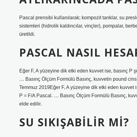
Pascal prensibi kullanılarak; kompozit tanklar, su presler
sistemleri (hidrolik kaldırıcılar, vinçler), pompalar, berb
üretildi.
PASCAL NASIL HESA
Eğer F, A yüzeyine dik etki eden kuvvet ise, basınç P ş
… Basınç Ölçüm Formülü Basınç, kuvvetin pound cinsin
Temmuz 2019Eğer F, A yüzeyine dik etki eden kuvvet is
P = F/A Pascal. … Basınç Ölçüm Formülü Basınç, kuvv
elde edilir.
SU SIKIŞABILIR MI?