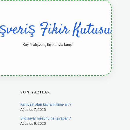
ışveriş Fikir Kutusu
Keyifli alışveriş tüyolarıyla tanış!
SIDEBAR
grandoperabet resmi sitesi
tulipbetg
SON YAZILAR
Kamusal alan kavramı kime ait ?
Ağustos 7, 2026
Bilgisayar mezunu ne iş yapar ?
Ağustos 6, 2026