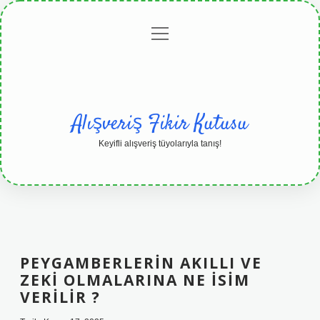
menüyü
Anasayfa
Gizlilik
Yasal
Hakkımızda
aç
Politikası
Uyarı
Alışveriş Fikir Kutusu
Keyifli alışveriş tüyolarıyla tanış!
PEYGAMBERLERIN AKILLI VE
ZEKI OLMALARINA NE ISIM
VERILIR ?