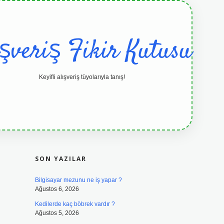
ışveriş Fikir Kutusu
Keyifli alışveriş tüyolarıyla tanış!
SIDEBAR
grandoperabet resmi sitesi
tulipbetgi
SON YAZILAR
Bilgisayar mezunu ne iş yapar ?
Ağustos 6, 2026
Kedilerde kaç böbrek vardır ?
Ağustos 5, 2026