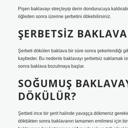
Pişen baklavayı streçleyip derin dondurucuya kaldırabi
öğleden sonra üzerine şerbetini dökebilirsiniz.
ŞERBETSIZ BAKLAVA
Şerbeti dökülen baklava bir süre sonra şekerlendiği gibi,
kaybeder. Bu nedenle baklavayı şerbetsiz saklamak is
sonra baklava bozulmaya başlar.
SOĞUMUŞ BAKLAVAY
DÖKÜLÜR?
Şerbeti ince bir şerit halinde yavaşça dökmeniz gerekir
döktükten sonra baklavanın tamamen emilmesi için birka