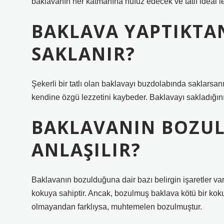
baklavanın her katmanına nüfuz edecek ve tatlı ideal le
BAKLAVA YAPTIKTA
SAKLANIR?
Şekerli bir tatlı olan baklavayı buzdolabında saklarsanı
kendine özgü lezzetini kaybeder. Baklavayı sakladığın
BAKLAVANIN BOZUL
ANLAŞILIR?
Baklavanın bozulduğuna dair bazı belirgin işaretler var
kokuya sahiptir. Ancak, bozulmuş baklava kötü bir koku
olmayandan farklıysa, muhtemelen bozulmuştur.