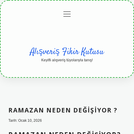
menüyü
Anasayfa
Gizlilik
Yasal
Hakkımızda
aç
Politikası
Uyarı
Alışveriş Fikir Kutusu
Keyifli alışveriş tüyolarıyla tanış!
RAMAZAN NEDEN DEĞIŞIYOR ?
Tarih: Ocak 10, 2026