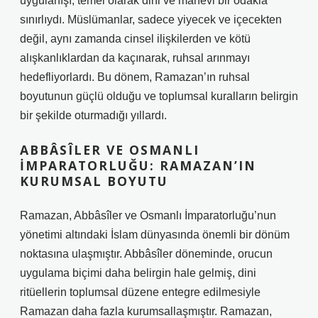
uygulanışı, temel olarak dini ve manevi bir odakla
sınırlıydı. Müslümanlar, sadece yiyecek ve içecekten
değil, aynı zamanda cinsel ilişkilerden ve kötü
alışkanlıklardan da kaçınarak, ruhsal arınmayı
hedefliyorlardı. Bu dönem, Ramazan’ın ruhsal
boyutunun güçlü olduğu ve toplumsal kuralların belirgin
bir şekilde oturmadığı yıllardı.
ABBÂSÎLER VE OSMANLI
İMPARATORLUĞU: RAMAZAN’IN
KURUMSAL BOYUTU
Ramazan, Abbâsîler ve Osmanlı İmparatorluğu’nun
yönetimi altındaki İslam dünyasında önemli bir dönüm
noktasına ulaşmıştır. Abbâsîler döneminde, orucun
uygulama biçimi daha belirgin hale gelmiş, dini
ritüellerin toplumsal düzene entegre edilmesiyle
Ramazan daha fazla kurumsallaşmıştır. Ramazan,