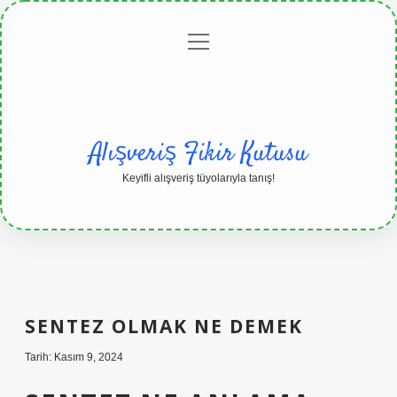
menüyü
Anasayfa
Gizlilik
Yasal
Hakkımızda
aç
Politikası
Uyarı
Alışveriş Fikir Kutusu
Keyifli alışveriş tüyolarıyla tanış!
SENTEZ OLMAK NE DEMEK
Tarih: Kasım 9, 2024