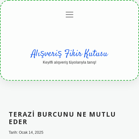
menüyü
Anasayfa
Gizlilik
Yasal
Hakkımızda
aç
Politikası
Uyarı
Alışveriş Fikir Kutusu
Keyifli alışveriş tüyolarıyla tanış!
TERAZI BURCUNU NE MUTLU
EDER
Tarih: Ocak 14, 2025