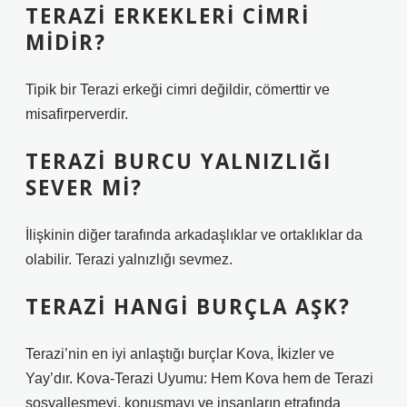
TERAZI ERKEKLERI CIMRI
MIDIR?
Tipik bir Terazi erkeği cimri değildir, cömerttir ve
misafirperverdir.
TERAZI BURCU YALNIZLIĞI
SEVER MI?
İlişkinin diğer tarafında arkadaşlıklar ve ortaklıklar da
olabilir. Terazi yalnızlığı sevmez.
TERAZI HANGI BURÇLA AŞK?
Terazi’nin en iyi anlaştığı burçlar Kova, İkizler ve
Yay’dır. Kova-Terazi Uyumu: Hem Kova hem de Terazi
sosyalleşmeyi, konuşmayı ve insanların etrafında