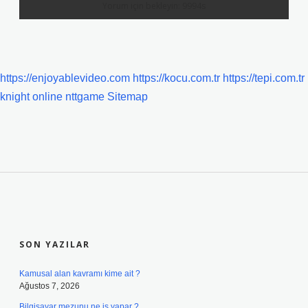
https://enjoyablevideo.com
https://kocu.com.tr
https://tepi.com.tr
knight online
nttgame
Sitemap
SIDEBAR
SON YAZILAR
Kamusal alan kavramı kime ait ?
Ağustos 7, 2026
Bilgisayar mezunu ne iş yapar ?