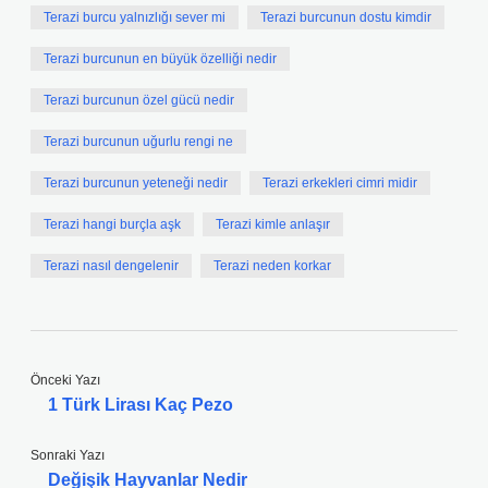
Terazi burcu yalnızlığı sever mi
Terazi burcunun dostu kimdir
Terazi burcunun en büyük özelliği nedir
Terazi burcunun özel gücü nedir
Terazi burcunun uğurlu rengi ne
Terazi burcunun yeteneği nedir
Terazi erkekleri cimri midir
Terazi hangi burçla aşk
Terazi kimle anlaşır
Terazi nasıl dengelenir
Terazi neden korkar
Önceki Yazı
1 Türk Lirası Kaç Pezo
Sonraki Yazı
Değişik Hayvanlar Nedir