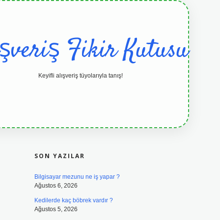
ışveriş Fikir Kutusu
Keyifli alışveriş tüyolarıyla tanış!
SIDEBAR
grandoperabet resmi sitesi
tulipbetg
SON YAZILAR
Bilgisayar mezunu ne iş yapar ?
Ağustos 6, 2026
Kedilerde kaç böbrek vardır ?
Ağustos 5, 2026