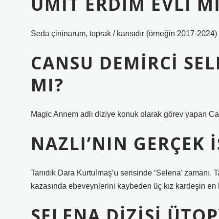
ÜMIT ERDIM EVLI M
Seda çininarum, toprak / karısıdır (örneğin 2017-2024)
CANSU DEMIRCI SEL
MI?
Magic Annem adlı diziye konuk olarak görev yapan Can
NAZLI’NIN GERÇEK 
Tanıdık Dara Kurtulmaş’u serisinde ‘Selena’ zamanı. Ta
kazasında ebeveynlerini kaybeden üç kız kardeşin en kü
SELENA DIZISI ÜTO