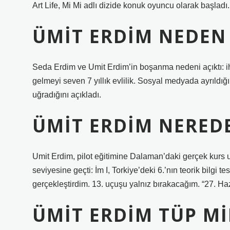
Art Life, Mi Mi adlı dizide konuk oyuncu olarak başladı.
ÜMIT ERDIM NEDEN 
Seda Erdim ve Umit Erdim’in boşanma nedeni açıktı: ihan
gelmeyi seven 7 yıllık evlilik. Sosyal medyada ayrıldığ
uğradığını açıkladı.
ÜMIT ERDIM NEREDE
Umit Erdim, pilot eğitimine Dalaman’daki gerçek kurs 
seviyesine geçti: İm I, Torkiye’deki 6.’nın teorik bilgi t
gerçekleştirdim. 13. uçuşu yalnız bırakacağım. “27. H
ÜMIT ERDIM TÜP MI