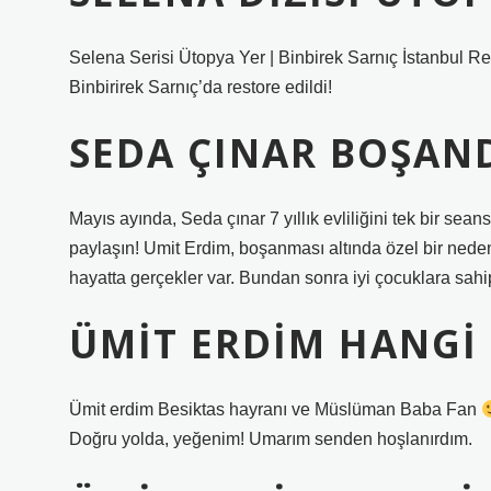
Selena Serisi Ütopya Yer | Binbirek Sarnıç İstanbul R
Binbirirek Sarnıç’da restore edildi!
SEDA ÇINAR BOŞAND
Mayıs ayında, Seda çınar 7 yıllık evliliğini tek bir s
paylaşın! Umit Erdim, boşanması altında özel bir ned
hayatta gerçekler var. Bundan sonra iyi çocuklara sah
ÜMIT ERDIM HANGI
Ümit erdim Besiktas hayranı ve Müslüman Baba Fan
Doğru yolda, yeğenim! Umarım senden hoşlanırdım.