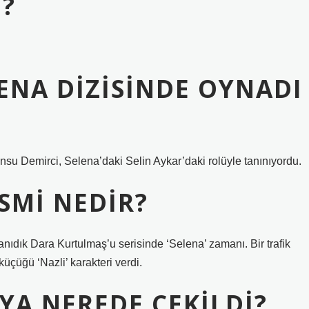
I?
ENA DIZISINDE OYNADI
su Demirci, Selena’daki Selin Aykar’daki rolüyle tanınıyordu.
ISMI NEDIR?
nıdık Dara Kurtulmaş’u serisinde ‘Selena’ zamanı. Bir trafik
çüğü ‘Nazli’ karakteri verdi.
PYA NEREDE ÇEKILDI?