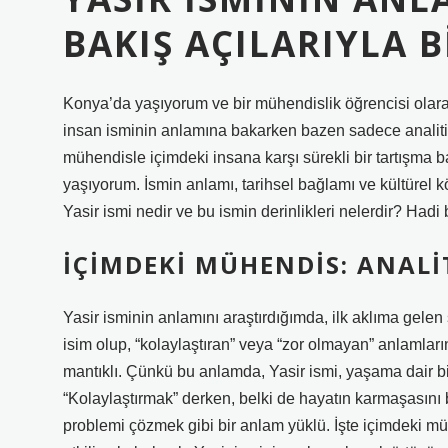
BAKIŞ AÇILARIYLA 
Konya’da yaşıyorum ve bir mühendislik öğrencisi olarak
insan isminin anlamına bakarken bazen sadece analitik 
mühendisle içimdeki insana karşı sürekli bir tartışma 
yaşıyorum. İsmin anlamı, tarihsel bağlamı ve kültürel kö
Yasir ismi nedir ve bu ismin derinlikleri nelerdir? Hadi 
İÇIMDEKI MÜHENDIS: ANALIT
Yasir isminin anlamını araştırdığımda, ilk aklıma gelen 
isim olup, “kolaylaştıran” veya “zor olmayan” anlamlarına
mantıklı. Çünkü bu anlamda, Yasir ismi, yaşama dair bir 
“Kolaylaştırmak” derken, belki de hayatın karmaşasını
problemi çözmek gibi bir anlam yüklü. İşte içimdeki m