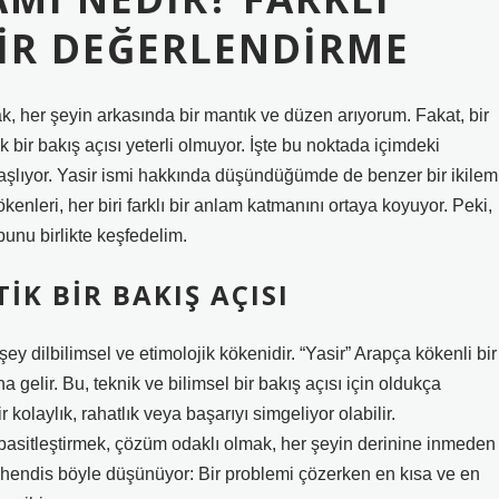
BIR DEĞERLENDIRME
, her şeyin arkasında bir mantık ve düzen arıyorum. Fakat, bir
bir bakış açısı yeterli olmuyor. İşte bu noktada içimdeki
başlıyor. Yasir ismi hakkında düşündüğümde de benzer bir ikilem
kenleri, her biri farklı bir anlam katmanını ortaya koyuyor. Peki,
bunu birlikte keşfedelim.
IK BIR BAKIŞ AÇISI
şey dilbilimsel ve etimolojik kökenidir. “Yasir” Arapça kökenli bir
 gelir. Bu, teknik ve bilimsel bir bakış açısı için oldukça
kolaylık, rahatlık veya başarıyı simgeliyor olabilir.
 basitleştirmek, çözüm odaklı olmak, her şeyin derinine inmeden
ühendis böyle düşünüyor: Bir problemi çözerken en kısa ve en