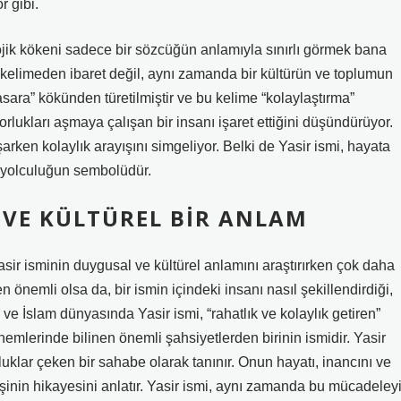
r gibi.
ojik kökeni sadece bir sözcüğün anlamıyla sınırlı görmek bana
r kelimeden ibaret değil, aynı zamanda bir kültürün ve toplumun
sara” kökünden türetilmiştir ve bu kelime “kolaylaştırma”
orlukları aşmaya çalışan bir insanı işaret ettiğini düşündürüyor.
arken kolaylık arayışını simgeliyor. Belki de Yasir ismi, hayata
r yolculuğun sembolüdür.
 VE KÜLTÜREL BIR ANLAM
Yasir isminin duygusal ve kültürel anlamını araştırırken çok daha
 önemli olsa da, bir ismin içindeki insanı nasıl şekillendirdiği,
ve İslam dünyasında Yasir ismi, “rahatlık ve kolaylık getiren”
nemlerinde bilinen önemli şahsiyetlerden birinin ismidir. Yasir
rluklar çeken bir sahabe olarak tanınır. Onun hayatı, inancını ve
şinin hikayesini anlatır. Yasir ismi, aynı zamanda bu mücadeley