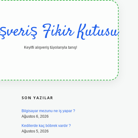
ışveriş Fikir Kutusu
Keyifli alışveriş tüyolarıyla tanış!
SIDEBAR
grandoperabet resmi sitesi
tulip
SON YAZILAR
Bilgisayar mezunu ne iş yapar ?
Ağustos 6, 2026
Kedilerde kaç böbrek vardır ?
Ağustos 5, 2026