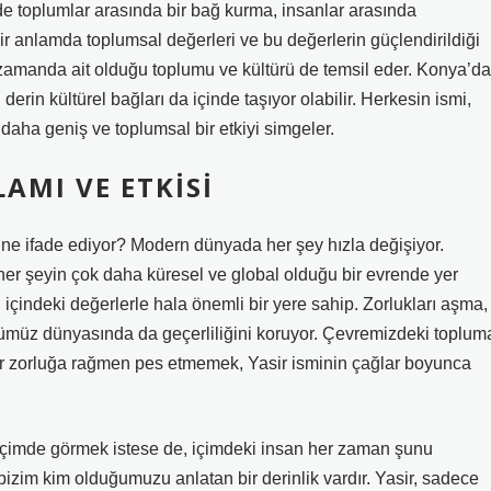
e toplumlar arasında bir bağ kurma, insanlar arasında
r anlamda toplumsal değerleri ve bu değerlerin güçlendirildiği
 zamanda ait olduğu toplumu ve kültürü de temsil eder. Konya’da
 derin kültürel bağları da içinde taşıyor olabilir. Herkesin ismi,
e daha geniş ve toplumsal bir etkiyi simgeler.
AMI VE ETKISI
 ne ifade ediyor? Modern dünyada her şey hızla değişiyor.
, her şeyin çok daha küresel ve global olduğu bir evrende yer
içindeki değerlerle hala önemli bir yere sahip. Zorlukları aşma,
nümüz dünyasında da geçerliliğini koruyor. Çevremizdeki toplum
er zorluğa rağmen pes etmemek, Yasir isminin çağlar boyunca
biçimde görmek istese de, içimdeki insan her zaman şunu
bizim kim olduğumuzu anlatan bir derinlik vardır. Yasir, sadece