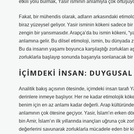
etkili yolu bulmak, Yasir isminin anlamıyla çok örtüşüyo
Fakat, bir mühendis olarak, adların arkasındaki etimol
biraz yüzeysel geliyor. Yasir isminin kökeni sadece bi
zengin bir yansımasıdır. Arapça’da bu ismin kökeni, “ya
anlamına gelir. Bu dilsel etimoloji, ismin, bu dünyada z
Bu da insanın yaşamı boyunca karşılaştığı zorlukları aş
zorluklarla başlayıp sonunda başarıyla sonlanacak bi
İÇIMDEKI İNSAN: DUYGUSAL
Analitik bakış açısının ötesinde, içimdeki insan tarafı 
derinlere inmeye başlıyor. Her ne kadar etimolojik köken
benim için en az anlamı kadar değerli. Arap kültüründe 
anlamının çok ötesine geçiyor. Yasir, İslam’ın erken dö
bin Amir, İslam’ın ilk yıllarında inançları uğruna çok zo
değerlerini savunarak zorluklarla mücadele eden bir ki