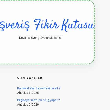
ışveriş Fikir Kutusu
Keyifli alışveriş tüyolarıyla tanış!
SIDEBAR
grandoperabet resmi sitesi
tulipb
SON YAZILAR
Kamusal alan kavramı kime ait ?
Ağustos 7, 2026
Bilgisayar mezunu ne iş yapar ?
Ağustos 6, 2026