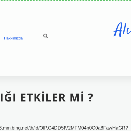
Al
Hakkımızda
IĞI ETKILER MI ?
ps://tse3.mm.bing.net/th/id/OIP.G4DD5fV2MFM04n0O0a8FawHaGR?