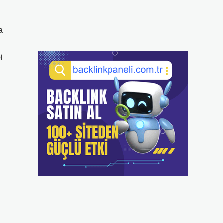
a
n
i