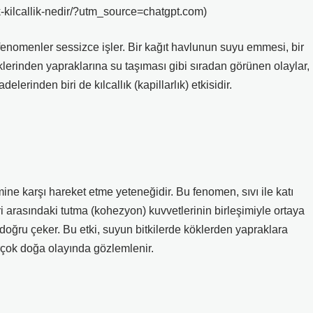
k-kilcallik-nedir/?utm_source=chatgpt.com)
 fenomenler sessizce işler. Bir kağıt havlunun suyu emmesi, bir
öklerinden yapraklarına su taşıması gibi sıradan görünen olaylar,
delerinden biri de kılcallık (kapillarlık) etkisidir.
imine karşı hareket etme yeteneğidir. Bu fenomen, sıvı ile katı
 arasındaki tutma (kohezyon) kuvvetlerinin birleşimiyle ortaya
ı doğru çeker. Bu etki, suyun bitkilerde köklerden yapraklara
rçok doğa olayında gözlemlenir.