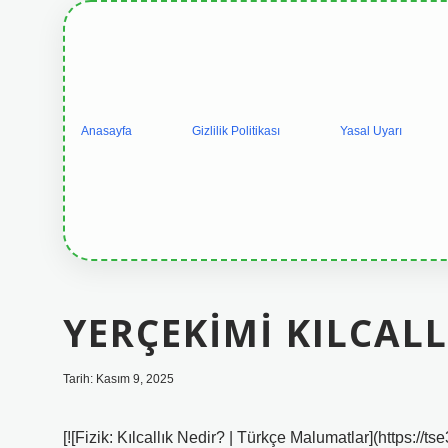
Anasayfa
Gizlilik Politikası
Yasal Uyarı
YERÇEKIMI KILCALL
Tarih: Kasım 9, 2025
[![Fizik: Kılcallık Nedir? | Türkçe Malumatlar](htt