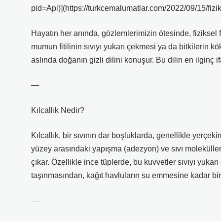
pid=Api)](https://turkcemalumatlar.com/2022/09/15/fizi
Hayatın her anında, gözlemlerimizin ötesinde, fiziksel
mumun fitilinin sıvıyı yukarı çekmesi ya da bitkilerin k
aslında doğanın gizli dilini konuşur. Bu dilin en ilginç ifa
—
Kılcallık Nedir?
Kılcallık, bir sıvının dar boşluklarda, genellikle yerçek
yüzey arasındaki yapışma (adezyon) ve sıvı molekülleri
çıkar. Özellikle ince tüplerde, bu kuvvetler sıvıyı yukar
taşınmasından, kağıt havluların su emmesine kadar bi
—