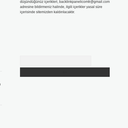
düşündüğünüz içerikleri,
backlinkpanelicomtr@gmail.com
adresine bildirmeniz halinde, ilgili içerikler yasal süre
içerisinde sitemizden kaldırılacaktır.
Arama
ı