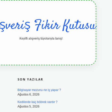
ışveriş Fikir Kutusu
Keyifli alışveriş tüyolarıyla tanış!
SIDEBAR
grandoperabet resmi sitesi
tulipbetgi
SON YAZILAR
Bilgisayar mezunu ne iş yapar ?
Ağustos 6, 2026
Kedilerde kaç böbrek vardır ?
Ağustos 5, 2026