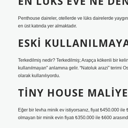
EN LÜKS EVE NE DE
Penthouse daireler, otellerde ve lüks dairelerde yaygın
en üst katında yer almaktadır.
ESKI KULLANILMAYA
Terkedilmiş nedir? Terkedilmiş; Arapça kökenli bir keli
kullanılmayan” anlamına gelir. “Natoluk arazi” terimi 
olarak kullanılıyordu.
TINY HOUSE MALIYE
Eğer bir levha minik ev istiyorsanız, fiyat ₺450.000 i
olmayan bir minik evin fiyatı ₺350.000 ile ₺600 arasınd