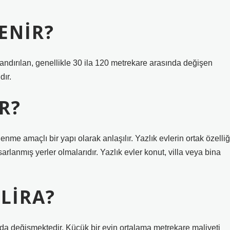
ENIR?
landırılan, genellikle 30 ila 120 metrekare arasında değişen
dır.
R?
nme amaçlı bir yapı olarak anlaşılır. Yazlık evlerin ortak özelliğ
rlanmış yerler olmalarıdır. Yazlık evler konut, villa veya bina
 LIRA?
ında değişmektedir. Küçük bir evin ortalama metrekare maliyeti