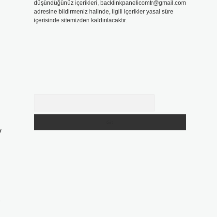
düşündüğünüz içerikleri,
backlinkpanelicomtr@gmail.com
adresine bildirmeniz halinde, ilgili içerikler yasal süre
içerisinde sitemizden kaldırılacaktır.
Arama
v