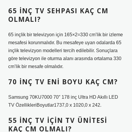
65 INÇ TV SEHPASI KAÇ CM
OLMALI?
65 inçlik bir televizyon için 165×2=330 cm’lik bir izleme
mesafesi korunmalıdır. Bu mesafeye uyan odalarda 65
inçlik televizyon modelleri tercih edilebilir. Sonuçlara
göre televizyon ile oturma alanı arasında ortalama 330
cm’lik bir mesafe olmalıdır.
70 INÇ TV ENI BOYU KAÇ CM?
Samsung 70KU7000 70″ 178 inç Ultra HD Akıllı LED
TV ÖzellikleriBoyutlar1737,0 x 1020,0 x 242.
55 INÇ TV IÇIN TV ÜNITESI
KAÇ CM OLMALI?