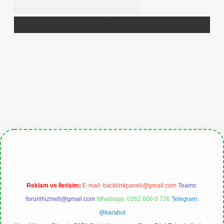
Arama
pbetgiris.org
Reklam ve İletişim:
E-mail:
backlinkpaneli@gmail.com
Teams:
forumhizmeti@gmail.com
Whatsapp: 0262 606 0 726
Telegram:
@karabul