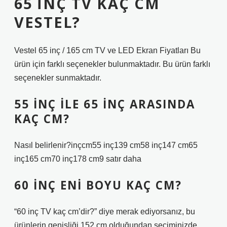
65 INÇ TV KAÇ CM
VESTEL?
Vestel 65 inç / 165 cm TV ve LED Ekran Fiyatları Bu
ürün için farklı seçenekler bulunmaktadır. Bu ürün farklı
seçenekler sunmaktadır.
55 INÇ ILE 65 INÇ ARASINDA
KAÇ CM?
Nasıl belirlenir?inçcm55 inç139 cm58 inç147 cm65
inç165 cm70 inç178 cm9 satır daha
60 INÇ ENI BOYU KAÇ CM?
“60 inç TV kaç cm’dir?” diye merak ediyorsanız, bu
ürünlerin genişliği 152 cm olduğundan seçiminizde