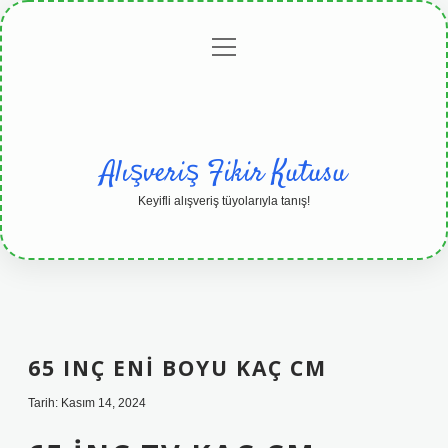
menüyü
Anasayfa
Gizlilik
Yasal
Hakkımızda
aç
Politikası
Uyarı
Alışveriş Fikir Kutusu
Keyifli alışveriş tüyolarıyla tanış!
65 INÇ ENI BOYU KAÇ CM
Tarih: Kasım 14, 2024