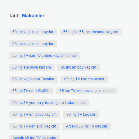
Tarih:
Makaleler
50 inç kaç cm en boydur
55 inç ile 65 inç arasında kaç cm
55 inç kaç cm en boydur
55 inç TV için TV ünitesi kaç cm olmalı
60 inç eni boyu kaç cm
65 inç en boy kaç cm
65 inç kaç ekran Toshiba
65 inç TV kaç cm Vestel
65 inç TV nasıl ölçülür
65 inç TV sehpası kaç cm olmalı
65 inç TV yerden yüksekliği ne kadar olmalı
70 inç TV eni boyu kaç cm
70 inç TV kaç cm
75 inç TV genişliği kaç cm
Arçelik 65 inç TV kaç cm
Arçelik 65 inç TV ne kadar