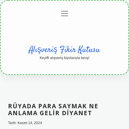
menüyü
Anasayfa
Gizlilik
Yasal
Hakkımızda
aç
Politikası
Uyarı
Alışveriş Fikir Kutusu
Keyifli alışveriş tüyolarıyla tanış!
RÜYADA PARA SAYMAK NE
ANLAMA GELIR DIYANET
Tarih: Kasım 14, 2024