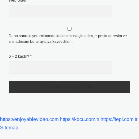
Web Sitesi
Daha sonraki yorumlarımda kullanılması için adım, e-posta adresim ve
site adresim bu tarayıcıya kaydedilsin.
6 + 2 kaçtır?
*
https://enjoyablevideo.com
https://kocu.com.tr
https://tepi.com.tr
Sitemap