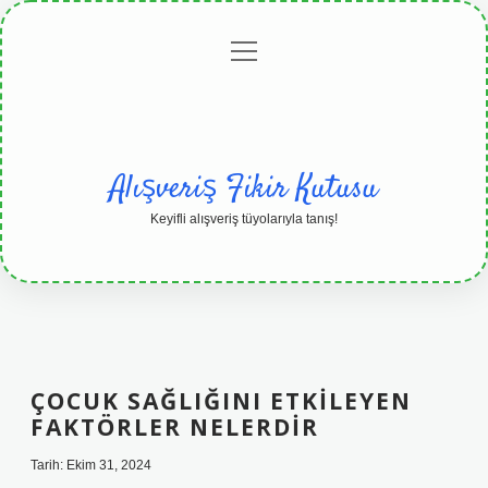
menüyü
Anasayfa
Gizlilik
Yasal
Hakkımızda
aç
Politikası
Uyarı
Alışveriş Fikir Kutusu
Keyifli alışveriş tüyolarıyla tanış!
ÇOCUK SAĞLIĞINI ETKILEYEN
FAKTÖRLER NELERDIR
Tarih: Ekim 31, 2024