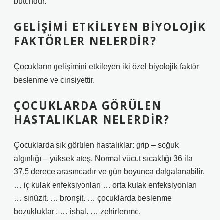
bütündür.
GELIŞIMI ETKILEYEN BIYOLOJIK
FAKTÖRLER NELERDIR?
Çocukların gelişimini etkileyen iki özel biyolojik faktör
beslenme ve cinsiyettir.
ÇOCUKLARDA GÖRÜLEN
HASTALIKLAR NELERDIR?
Çocuklarda sık görülen hastalıklar: grip – soğuk
algınlığı – yüksek ateş. Normal vücut sıcaklığı 36 ila
37,5 derece arasındadır ve gün boyunca dalgalanabilir.
… iç kulak enfeksiyonları … orta kulak enfeksiyonları
… sinüzit. … bronşit. … çocuklarda beslenme
bozuklukları. … ishal. … zehirlenme.