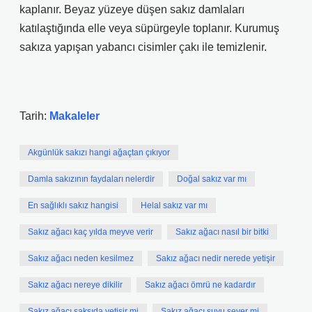
kaplanır. Beyaz yüzeye düşen sakız damlaları
katılaştığında elle veya süpürgeyle toplanır. Kurumuş
sakıza yapışan yabancı cisimler çakı ile temizlenir.
Tarih:
Makaleler
Akgünlük sakızı hangi ağaçtan çıkıyor
Damla sakızının faydaları nelerdir
Doğal sakız var mı
En sağlıklı sakız hangisi
Helal sakız var mı
Sakız ağacı kaç yılda meyve verir
Sakız ağacı nasıl bir bitki
Sakız ağacı neden kesilmez
Sakız ağacı nedir nerede yetişir
Sakız ağacı nereye dikilir
Sakız ağacı ömrü ne kadardır
Sakız ağacı saksıda yetişir mi
Sakız ağacı suyu sever mi