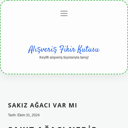
menüyü
Anasayfa
Gizlilik
Yasal
Hakkımızda
aç
Politikası
Uyarı
Alışveriş Fikir Kutusu
Keyifli alışveriş tüyolarıyla tanış!
SAKIZ AĞACI VAR MI
Tarih: Ekim 31, 2024