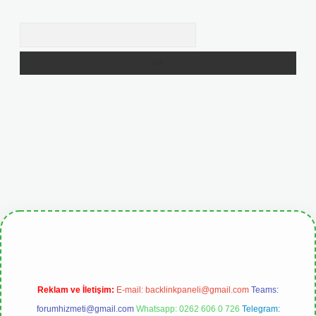
Arama
giris.org
Reklam ve İletişim:
E-mail:
backlinkpaneli@gmail.com
Teams:
forumhizmeti@gmail.com
Whatsapp: 0262 606 0 726
Telegram: