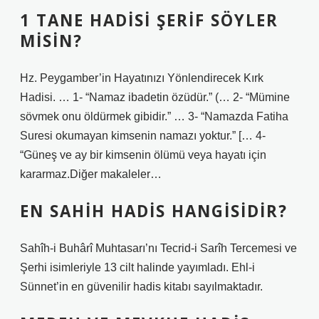
1 TANE HADISI ŞERIF SÖYLER
MISIN?
Hz. Peygamber’in Hayatınızı Yönlendirecek Kırk
Hadisi. … 1- “Namaz ibadetin özüdür.” (… 2- “Mümine
sövmek onu öldürmek gibidir.” … 3- “Namazda Fatiha
Suresi okumayan kimsenin namazı yoktur.” [… 4-
“Güneş ve ay bir kimsenin ölümü veya hayatı için
kararmaz.Diğer makaleler…
EN SAHIH HADIS HANGISIDIR?
Sahîh-i Buhârî Muhtasarı’nı Tecrid-i Sarîh Tercemesi ve
Şerhi isimleriyle 13 cilt halinde yayımladı. Ehl-i
Sünnet’in en güvenilir hadis kitabı sayılmaktadır.