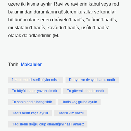
üzere iki kısma ayrılır. Râvi ve râvilerin kabul veya red
bakımından durumlarını gösteren kurallar ve konular
bütününü ifade eden dirâyetü’l-hadîs, “ulûmü’l-hadîs,
mustalahu’l-hadîs, kavâidü’l-hadîs, usûlü’l-hadîs”
olarak da adlandırılır. (M.
Tarih:
Makaleler
1 tane hadisi şerif söyler misin
Dirayet ve rivayet hadis nedir
En büyük hadis yazarı kimdir
En güvenilir hadis nedir
En sahih hadis hangisidir
Hadis kaç gruba ayrılır
Hadis nedir kaça ayrılır
Hadisi kim yazdı
Hadislerin doğru olup olmadığını nasıl anlarız