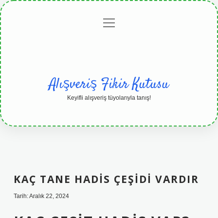
menüyü
Anasayfa
Gizlilik
Yasal
Hakkımızda
aç
Politikası
Uyarı
Alışveriş Fikir Kutusu
Keyifli alışveriş tüyolarıyla tanış!
KAÇ TANE HADIS ÇEŞIDI VARDIR
Tarih: Aralık 22, 2024