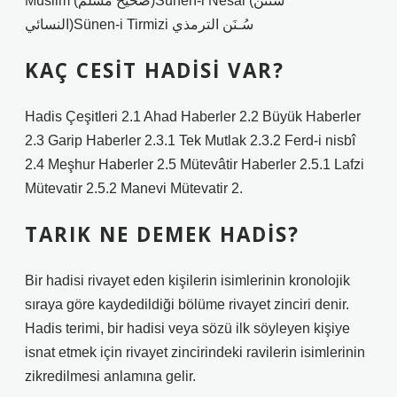
Muslim (صحيح مسلم)Sünen-i Nesai (سُننن
النسائي)Sünen-i Tirmizi سُـنَن الترمذي
KAÇ CESIT HADISI VAR?
Hadis Çeşitleri 2.1 Ahad Haberler 2.2 Büyük Haberler
2.3 Garip Haberler 2.3.1 Tek Mutlak 2.3.2 Ferd-i nisbî
2.4 Meşhur Haberler 2.5 Mütevâtir Haberler 2.5.1 Lafzi
Mütevatir 2.5.2 Manevi Mütevatir 2.
TARIK NE DEMEK HADIS?
Bir hadisi rivayet eden kişilerin isimlerinin kronolojik
sıraya göre kaydedildiği bölüme rivayet zinciri denir.
Hadis terimi, bir hadisi veya sözü ilk söyleyen kişiye
isnat etmek için rivayet zincirindeki ravilerin isimlerinin
zikredilmesi anlamına gelir.