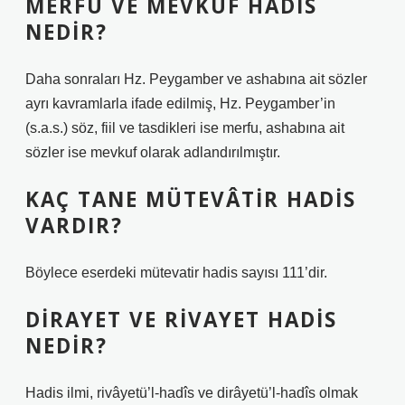
MERFU VE MEVKUF HADIS
NEDIR?
Daha sonraları Hz. Peygamber ve ashabına ait sözler
ayrı kavramlarla ifade edilmiş, Hz. Peygamber’in
(s.a.s.) söz, fiil ve tasdikleri ise merfu, ashabına ait
sözler ise mevkuf olarak adlandırılmıştır.
KAÇ TANE MÜTEVÂTIR HADIS
VARDIR?
Böylece eserdeki mütevatir hadis sayısı 111’dir.
DIRAYET VE RIVAYET HADIS
NEDIR?
Hadis ilmi, rivâyetü’l-hadîs ve dirâyetü’l-hadîs olmak