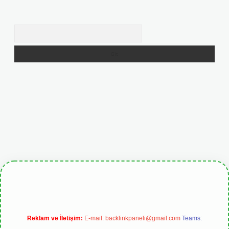
Arama
betgiris.org
Reklam ve İletişim:
E-mail:
backlinkpaneli@gmail.com
Teams: