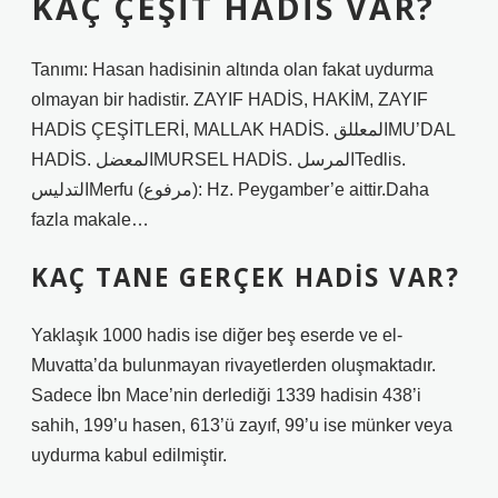
KAÇ ÇEŞIT HADIS VAR?
Tanımı: Hasan hadisinin altında olan fakat uydurma
olmayan bir hadistir. ZAYIF HADİS, HAKİM, ZAYIF
HADİS ÇEŞİTLERİ, MALLAK HADİS. المعللقMU’DAL
HADİS. المعضلMURSEL HADİS. المرسلTedlis.
التدليسMerfu (مرفوع): Hz. Peygamber’e aittir.Daha
fazla makale…
KAÇ TANE GERÇEK HADIS VAR?
Yaklaşık 1000 hadis ise diğer beş eserde ve el-
Muvatta’da bulunmayan rivayetlerden oluşmaktadır.
Sadece İbn Mace’nin derlediği 1339 hadisin 438’i
sahih, 199’u hasen, 613’ü zayıf, 99’u ise münker veya
uydurma kabul edilmiştir.