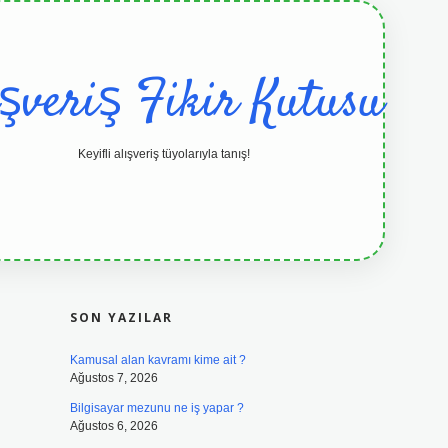
ışveriş Fikir Kutusu
Keyifli alışveriş tüyolarıyla tanış!
SIDEBAR
grandoperabet resmi sitesi
tulipbetgi
SON YAZILAR
Kamusal alan kavramı kime ait ?
Ağustos 7, 2026
Bilgisayar mezunu ne iş yapar ?
Ağustos 6, 2026