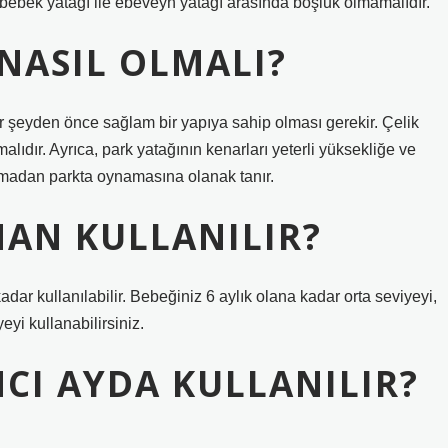
bebek yatağı ile ebeveyn yatağı arasında boşluk olmamalıdır.
 NASIL OLMALI?
r şeyden önce sağlam bir yapıya sahip olması gerekir. Çelik
ıdır. Ayrıca, park yatağının kenarları yeterli yüksekliğe ve
lmadan parkta oynamasına olanak tanır.
MAN KULLANILIR?
r kullanılabilir. Bebeğiniz 6 aylık olana kadar orta seviyeyi,
eyi kullanabilirsiniz.
CI AYDA KULLANILIR?