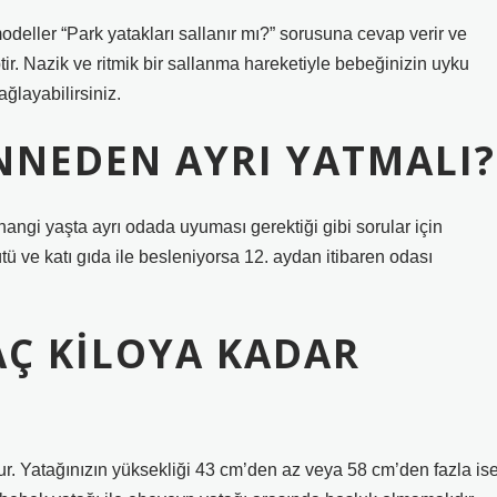
modeller “Park yatakları sallanır mı?” sorusuna cevap verir ve
ptir. Nazik ve ritmik bir sallanma hareketiyle bebeğinizin uyku
ağlayabilirsiniz.
NNEDEN AYRI YATMALI?
ngi yaşta ayrı odada uyuması gerektiği gibi sorular için
ütü ve katı gıda ile besleniyorsa 12. aydan itibaren odası
AÇ KILOYA KADAR
ur. Yatağınızın yüksekliği 43 cm’den az veya 58 cm’den fazla is