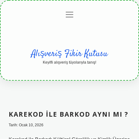
menüyü
Anasayfa
Gizlilik
Yasal
Hakkımızda
aç
Politikası
Uyarı
Alışveriş Fikir Kutusu
Keyifli alışveriş tüyolarıyla tanış!
KAREKOD ILE BARKOD AYNI MI ?
Tarih: Ocak 10, 2026