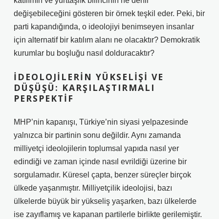
katılımın ve yurttaşlık bilincinin ne denli
değişebileceğini gösteren bir örnek teşkil eder. Peki, bir
parti kapandığında, o ideolojiyi benimseyen insanlar
için alternatif bir katılım alanı ne olacaktır? Demokratik
kurumlar bu boşluğu nasıl dolduracaktır?
İDEOLOJILERIN YÜKSELIŞI VE
DÜŞÜŞÜ: KARŞILAŞTIRMALI
PERSPEKTIF
MHP’nin kapanışı, Türkiye’nin siyasi yelpazesinde
yalnızca bir partinin sonu değildir. Aynı zamanda
milliyetçi ideolojilerin toplumsal yapıda nasıl yer
edindiği ve zaman içinde nasıl evrildiği üzerine bir
sorgulamadır. Küresel çapta, benzer süreçler birçok
ülkede yaşanmıştır. Milliyetçilik ideolojisi, bazı
ülkelerde büyük bir yükseliş yaşarken, bazı ülkelerde
ise zayıflamış ve kapanan partilerle birlikte gerilemiştir.