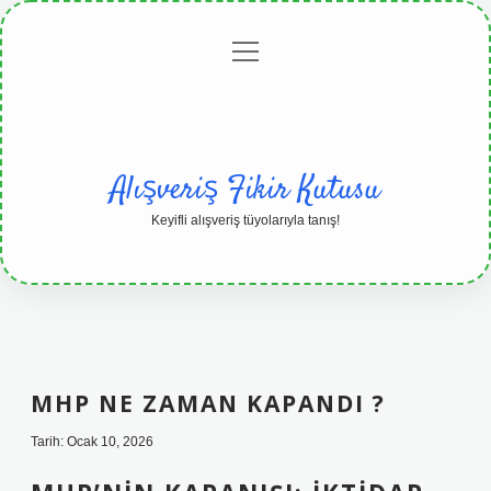
menüyü
Anasayfa
Gizlilik
Yasal
Hakkımızda
aç
Politikası
Uyarı
Alışveriş Fikir Kutusu
Keyifli alışveriş tüyolarıyla tanış!
MHP NE ZAMAN KAPANDI ?
Tarih: Ocak 10, 2026