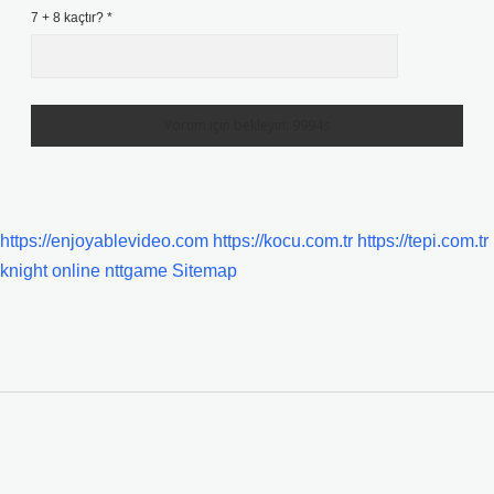
7 + 8 kaçtır?
*
https://enjoyablevideo.com
https://kocu.com.tr
https://tepi.com.tr
knight online
nttgame
Sitemap
SIDEBAR