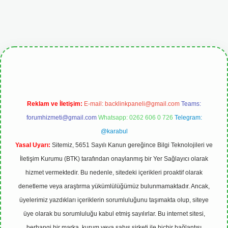
iris.org
Reklam ve İletişim:
E-mail:
backlinkpaneli@gmail.com
Teams:
forumhizmeti@gmail.com
Whatsapp: 0262 606 0 726
Telegram:
@karabul
Yasal Uyarı:
Sitemiz, 5651 Sayılı Kanun gereğince Bilgi Teknolojileri ve
İletişim Kurumu (BTK) tarafından onaylanmış bir Yer Sağlayıcı olarak
hizmet vermektedir. Bu nedenle, sitedeki içerikleri proaktif olarak
denetleme veya araştırma yükümlülüğümüz bulunmamaktadır. Ancak,
üyelerimiz yazdıkları içeriklerin sorumluluğunu taşımakta olup, siteye
üye olarak bu sorumluluğu kabul etmiş sayılırlar. Bu internet sitesi,
herhangi bir marka, kurum veya şahıs şirketi ile hiçbir bağlantısı