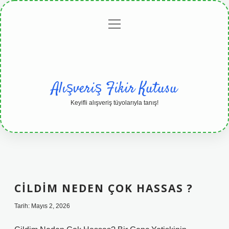
menüyü
Anasayfa
Gizlilik
Yasal
Hakkımızda
aç
Politikası
Uyarı
Alışveriş Fikir Kutusu
Keyifli alışveriş tüyolarıyla tanış!
CILDIM NEDEN ÇOK HASSAS ?
Tarih: Mayıs 2, 2026