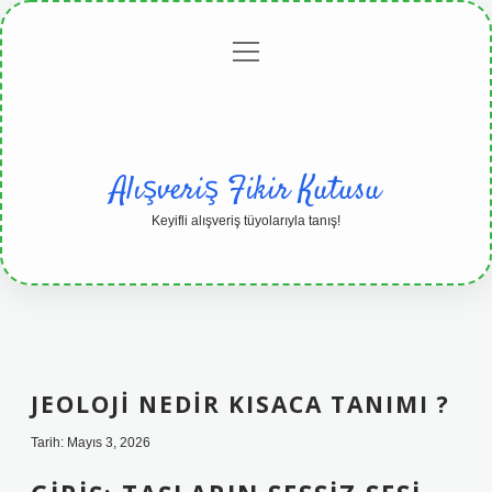
menüyü
Anasayfa
Gizlilik
Yasal
Hakkımızda
aç
Politikası
Uyarı
Alışveriş Fikir Kutusu
Keyifli alışveriş tüyolarıyla tanış!
JEOLOJI NEDIR KISACA TANIMI ?
Tarih: Mayıs 3, 2026