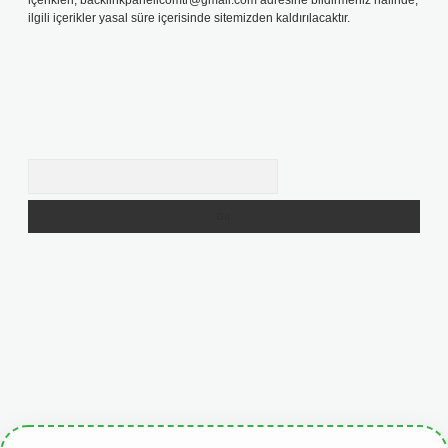
içerikleri,
backlinkpanelicomtr@gmail.com
adresine bildirmeniz halinde,
ilgili içerikler yasal süre içerisinde sitemizden kaldırılacaktır.
Arama
giris.org